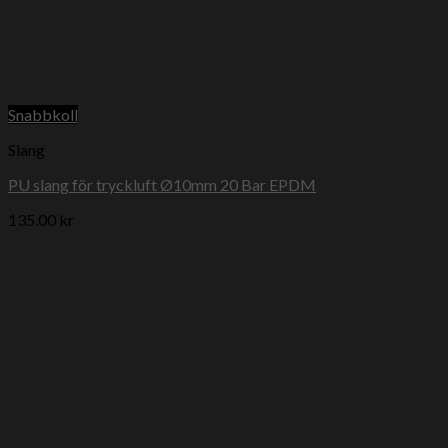
Snabbkoll
Slang
PU slang för tryckluft Ø10mm 20 Bar EPDM
135.00
kr