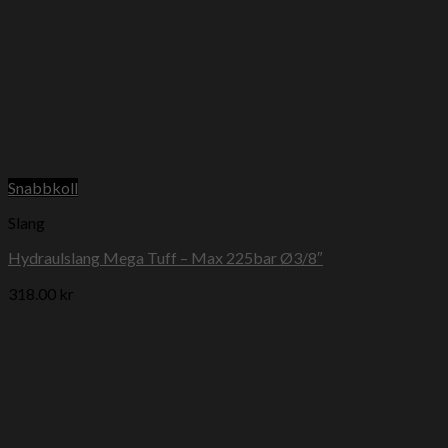
Snabbkoll
Slang
Hydraulslang Mega Tuff – Max 225bar Ø3/8″
318.00
kr