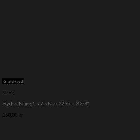
Snabbkoll
Slang
Hydraulslang 1-ståls Max 225bar Ø3/8″
150.00
kr