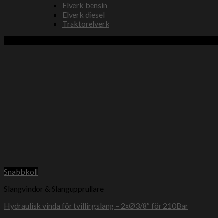
Elverk bensin
Elverk diesel
Traktorelverk
Beställningsvara
Snabbkoll
Slangvindor & Slangupprullare
Hydraulisk vinda för tvillingslang – 2xØ3/8″ för 210Bar