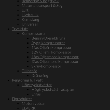
Rengöring & högtryck
Materialtransport & Sug
Luft
Hydraulik
Kemislang
Universal
Tryckluft
Kompressorer
Bensin/Dieseldrivna
Bygg kompressorer
1fas Oljefri kompressor
12V Oljefri kompressor
1fas Oljesmord kompressor
3fas Oljesmord kompressor
Skruvkompressor
Tillbehör
Dränering
Rengöring & Tvätt
Högtryckstvättar
Högtryckstvätt - adapter
Enfas
Elprodukter
Motorsvetsar
ELVERK