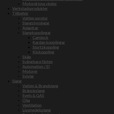
Motordrivna vindor
Verkstadsprodukter
Tillbehör
Vatten sprutor
Slangstyrningar
Adaptrar
Slangkopplingar
Camlock
Kardan kopplingar
Stortzkoppling
Klokoppling
Skåp
Svängbara fästen
Automation / El
Motorer
Svivlar
Slang
Vatten & Brandslang
Bränsleslang
Svets & GAS
Ólja
Ventilation
Livsmedelsslang