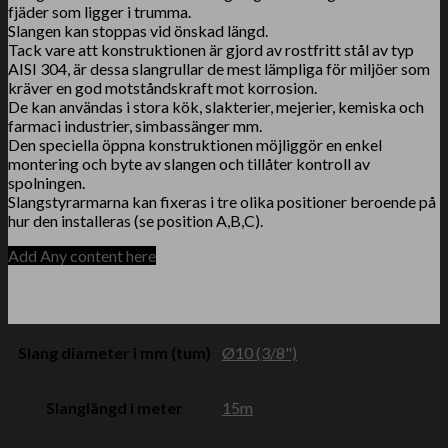
fjäder som ligger i trumma.
Slangen kan stoppas vid önskad längd.
Tack vare att konstruktionen är gjord av rostfritt stål av typ
AISI 304, är dessa slangrullar de mest lämpliga för miljöer som
kräver en god motståndskraft mot korrosion.
De kan användas i stora kök, slakterier, mejerier, kemiska och
farmaci industrier, simbassänger mm.
Den speciella öppna konstruktionen möjliggör en enkel
montering och byte av slangen och tillåter kontroll av
spolningen.
Slangstyrarmarna kan fixeras i tre olika positioner beroende på
hur den installeras (se position A,B,C).
Add Any content here
Slang diameter i mm (tum)
Ø10 (3/8")
Slanglängd i meter
15m