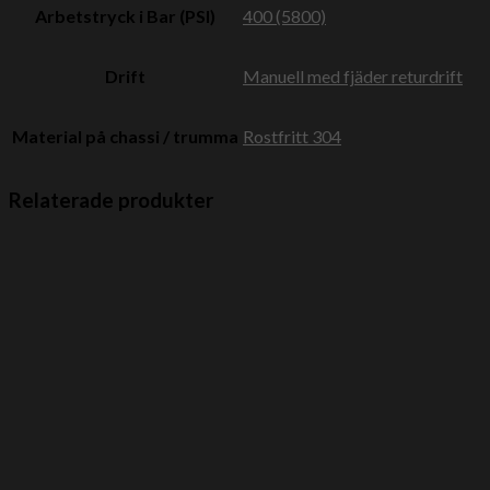
Arbetstryck i Bar (PSI)
400 (5800)
Drift
Manuell med fjäder returdrift
Material på chassi / trumma
Rostfritt 304
Relaterade produkter