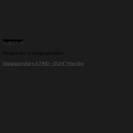
Snabbkoll
Slangvindor & Slangupprullare
Slangupprullare A7900 – Ø3/4″ Max 8m