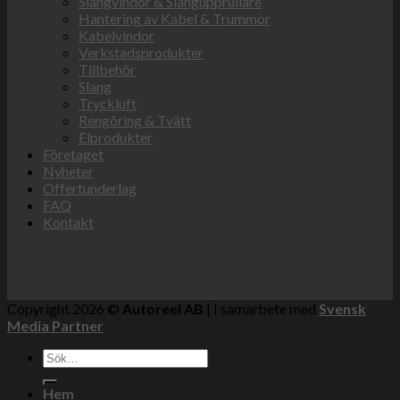
Slangvindor & Slangupprullare
Hantering av Kabel & Trummor
Kabelvindor
Verkstadsprodukter
Tillbehör
Slang
Tryckluft
Rengöring & Tvätt
Elprodukter
Företaget
Nyheter
Offertunderlag
FAQ
Kontakt
Copyright 2026 ©
Autoreel AB
| I samarbete med
Svensk
Media Partner
Sök
efter:
Hem