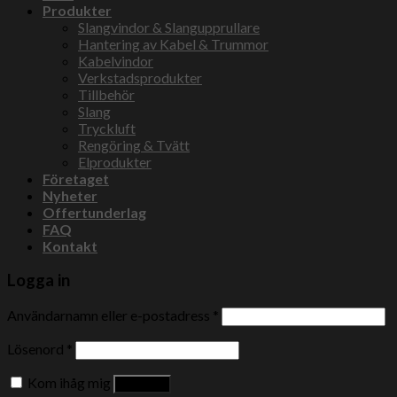
Produkter
Slangvindor & Slangupprullare
Hantering av Kabel & Trummor
Kabelvindor
Verkstadsprodukter
Tillbehör
Slang
Tryckluft
Rengöring & Tvätt
Elprodukter
Företaget
Nyheter
Offertunderlag
FAQ
Kontakt
Logga in
Användarnamn eller e-postadress
*
Lösenord
*
Kom ihåg mig
Logga in