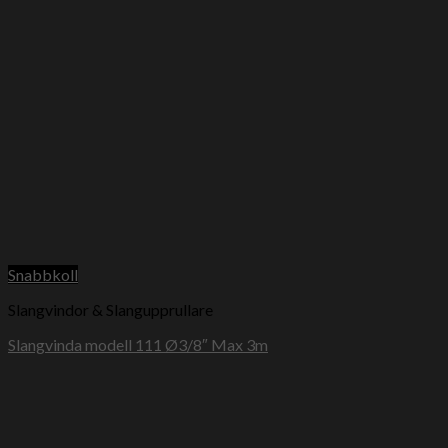
Snabbkoll
Slangvindor & Slangupprullare
Slangvinda modell 111 Ø3/8″ Max 3m