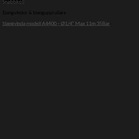
Snabbkoll
Slangvindor & Slangupprullare
Slangvinda modell A4400 – Ø1/4″ Max 11m 35Bar