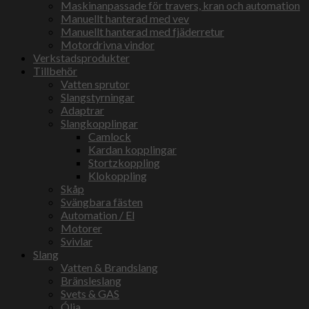
Maskinanpassade för travers, kran och automation
Manuellt hanterad med vev
Manuellt hanterad med fjäderretur
Motordrivna vindor
Verkstadsprodukter
Tillbehör
Vatten sprutor
Slangstyrningar
Adaptrar
Slangkopplingar
Camlock
Kardan kopplingar
Stortzkoppling
Klokoppling
Skåp
Svängbara fästen
Automation / El
Motorer
Svivlar
Slang
Vatten & Brandslang
Bränsleslang
Svets & GAS
Ólja