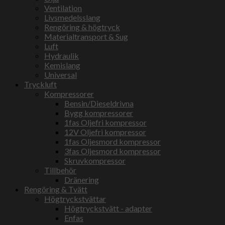
Ventilation
Livsmedelsslang
Rengöring & högtryck
Materialtransport & Sug
Luft
Hydraulik
Kemislang
Universal
Tryckluft
Kompressorer
Bensin/Dieseldrivna
Bygg kompressorer
1fas Oljefri kompressor
12V Oljefri kompressor
1fas Oljesmord kompressor
3fas Oljesmord kompressor
Skruvkompressor
Tillbehör
Dränering
Rengöring & Tvätt
Högtryckstvättar
Högtryckstvätt - adapter
Enfas