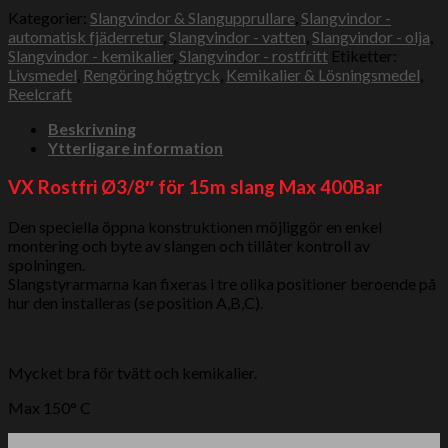
Kategorier:
Slangvindor & Slangupprullare
,
Slangvindor -
automatisk fjäderretur
,
Slangvindor - vatten
,
Slangvindor - olja
,
Slangvindor - kemikalier
,
Slangvindor - rostfritt
Etiketter:
Livsmedel
,
Rengöring högtryck
,
Kemikalier & Lösningsmedel
,
Reelcraft
Beskrivning
Ytterligare information
VX Rostfri Ø3/8″ för 15m slang Max 400Bar
Den speciella öppna konstruktionen möjliggör en enkel
montering och byte av slangen och tillåter kontroll av
spolningen.
Slangstyrarmarna kan fixeras i tre olika positioner beroende på
hur den installeras (se position A,B,C).
Mycket bra för tvätt och kemikalier.
Max 150° C