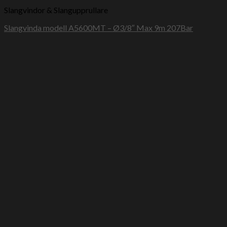
Slangvindor & Slangupprullare
Slangvinda modell A5600MT – Ø3/8″ Max 9m 207Bar