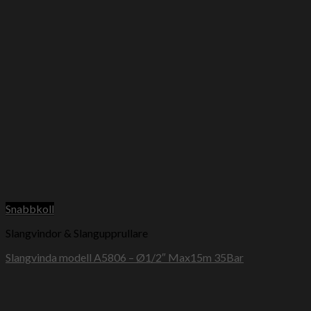
Snabbkoll
Slangvindor & Slangupprullare
Slangvinda modell A5806 – Ø1/2″ Max15m 35Bar