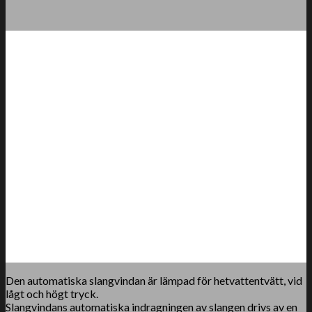
Den automatiska slangvindan är lämpad för hetvattentvätt, vid
lågt och högt tryck.
Slangvindans automatiska indragningen av slangen drivs av en