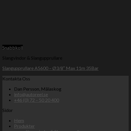
Snabbkoll
Slangvindor & Slangupprullare
Slangupprullare A5600 – Ø3/8″ Max 11m 35Bar
Kontakta Oss
Dan Persson, Målaskog
info@autoreel.se
+46 (0) 72 – 50 20 400
Sidor
Hem
Produkter