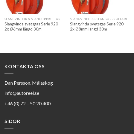
SLANGVINDOR & SLANGUPPRULLARE
SLANGVINDOR & SLANGUPPRULLARE
Slangvinda svetsgas Serie 920 –
Slangvinda svetsgas Serie 920 –
2x Ø6mm längd 30m
2x Ø8mm längd 30m
KONTAKTA OSS
Dan Persson, Målaskog
info@autoreel.se
+46 (0) 72 – 50 20 400
SIDOR