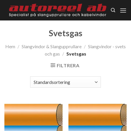
Skip
to
content
Svetsgas
Hem
/
Slangvindor & Slangupprullare
/
Slangvindor - svets
och gas
/
Svetsgas
FILTRERA