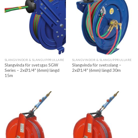
SLANGVINDOR & SLANGUPPRULLARE
SLANGVINDOR & SLANGUPPRULLARE
Slangvinda för svetsgas SGW
Slangvinda för svetsslang –
Series – 2xØ1/4″ (6mm) längd
2xØ1/4″ (6mm) längd 30m
15m