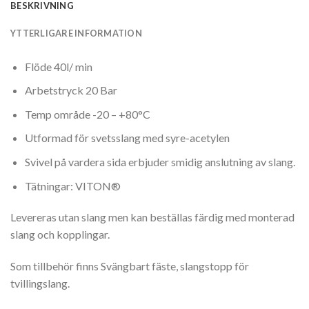
BESKRIVNING
YTTERLIGARE INFORMATION
Flöde 40l/ min
Arbetstryck 20 Bar
Temp område -20 – +80°C
Utformad för svetsslang med syre-acetylen
Svivel på vardera sida erbjuder smidig anslutning av slang.
Tätningar: VITON®
Levereras utan slang men kan beställas färdig med monterad
slang och kopplingar.
Som tillbehör finns Svängbart fäste, slangstopp för
tvillingslang.