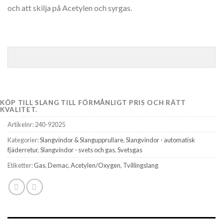
och att skilja på Acetylen och syrgas.
KÖP TILL SLANG TILL FÖRMÅNLIGT PRIS OCH RÄTT
KVALITET.
Artikelnr:
240-92025
Kategorier:
Slangvindor & Slangupprullare
,
Slangvindor - automatisk
fjäderretur
,
Slangvindor - svets och gas
,
Svetsgas
Etiketter:
Gas
,
Demac
,
Acetylen/Oxygen
,
Tvillingslang