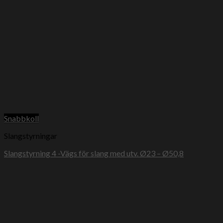
Snabbkoll
Slangstyrningar
Slangstyrning 4 -Vägs för slang med utv. Ø23 – Ø50,8