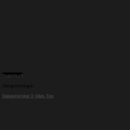
Snabbkoll
Slangstyrningar
Slangstyrning 3 -Vägs Top