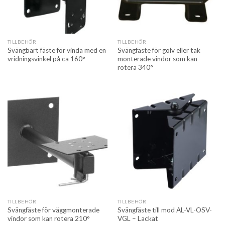
TILLBEHÖR
TILLBEHÖR
Svängbart fäste för vinda med en
Svängfäste för golv eller tak
vridningsvinkel på ca 160°
monterade vindor som kan
rotera 340°
TILLBEHÖR
TILLBEHÖR
Svängfäste för väggmonterade
Svängfäste till mod AL-VL-OSV-
vindor som kan rotera 210°
VGL – Lackat