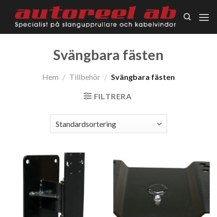
Skip
to
content
Svängbara fästen
Hem
/
Tillbehör
/
Svängbara fästen
FILTRERA