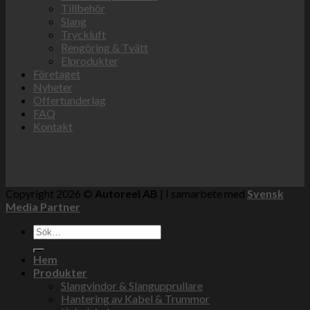
Tillbehör
Slang
Tryckluft
Rengöring & Tvätt
Elprodukter
Företaget
Nyheter
Offertunderlag
FAQ
Kontakt
Copyright 2026 ©
Autoreel AB
| I samarbete med
Svensk
Media Partner
Sök
efter:
Hem
Produkter
Slangvindor & Slangupprullare
Hantering av Kabel & Trummor