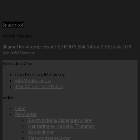
Snabbkoll
Kompressorer
Shamal kolvkompressor HD K30 5,5hk 14bar 270l/tank 378
l/min 650v/min
Kontakta Oss
Dan Persson, Målaskog
info@autoreel.se
+46 (0) 72 – 50 20 400
Sidor
Hem
Produkter
Slangvindor & Slangupprullare
Hantering av Kabel & Trummor
Kabelvindor
Verkstadsprodukter