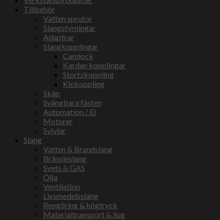
Tillbehör
Vatten sprutor
Slangstyrningar
Adaptrar
Slangkopplingar
Camlock
Kardan kopplingar
Stortzkoppling
Klokoppling
Skåp
Svängbara fästen
Automation / El
Motorer
Svivlar
Slang
Vatten & Brandslang
Bränsleslang
Svets & GAS
Ólja
Ventilation
Livsmedelsslang
Rengöring & högtryck
Materialtransport & Sug