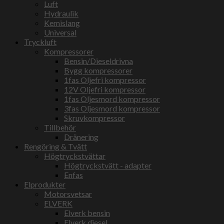
Luft
Hydraulik
Kemislang
Universal
Tryckluft
Kompressorer
Bensin/Dieseldrivna
Bygg kompressorer
1fas Oljefri kompressor
12V Oljefri kompressor
1fas Oljesmord kompressor
3fas Oljesmord kompressor
Skruvkompressor
Tillbehör
Dränering
Rengöring & Tvätt
Högtryckstvättar
Högtryckstvätt - adapter
Enfas
Elprodukter
Motorsvetsar
ELVERK
Elverk bensin
Elverk diesel