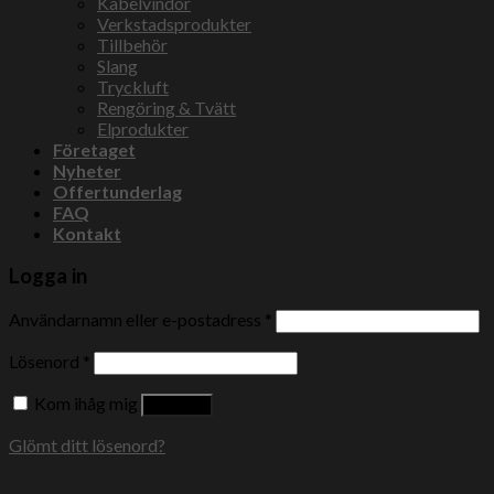
Kabelvindor
Verkstadsprodukter
Tillbehör
Slang
Tryckluft
Rengöring & Tvätt
Elprodukter
Företaget
Nyheter
Offertunderlag
FAQ
Kontakt
Logga in
Användarnamn eller e-postadress
*
Lösenord
*
Kom ihåg mig
Logga in
Glömt ditt lösenord?