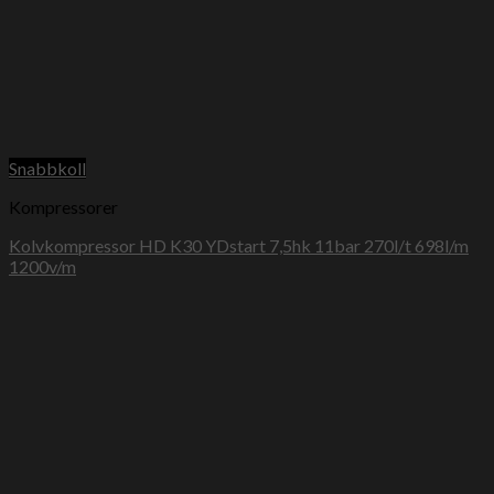
Snabbkoll
Kompressorer
Kolvkompressor HD K30 YDstart 7,5hk 11bar 270l/t 698l/m
1200v/m