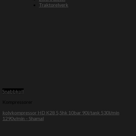
Traktorelverk
Snabbkoll
Kompressorer
kolvkompressor HD K28 5,5hk 10bar 90l/tank 530l/min
1290v/min – Shamal