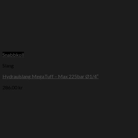
Snabbkoll
Slang
Hydraulslang MegaTuff – Max 225bar Ø1/4″
286.00
kr