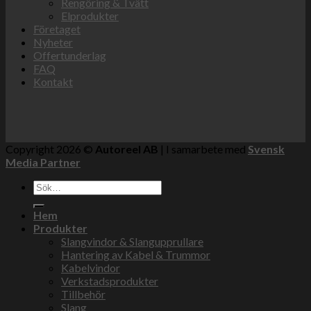
Rengöring & Tvätt
Elprodukter
Företaget
Nyheter
Offertunderlag
FAQ
Kontakt
Copyright 2026 ©
Autoreel AB
| I samarbete med
Svensk
Media Partner
Sök
efter:
Hem
Produkter
Slangvindor & Slangupprullare
Hantering av Kabel & Trummor
Kabelvindor
Verkstadsprodukter
Tillbehör
Slang