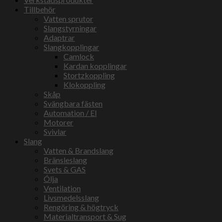
Tillbehör
Vatten sprutor
Slangstyrningar
Adaptrar
Slangkopplingar
Camlock
Kardan kopplingar
Stortzkoppling
Klokoppling
Skåp
Svängbara fästen
Automation / El
Motorer
Svivlar
Slang
Vatten & Brandslang
Bränsleslang
Svets & GAS
Ólja
Ventilation
Livsmedelsslang
Rengöring & högtryck
Materialtransport & Sug