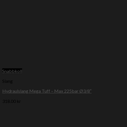
Snabbkoll
Slang
Hydraulslang Mega Tuff – Max 225bar Ø3/8″
318.00
kr