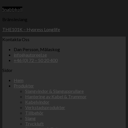
Snabbkoll
Bränsleslang
THE101K – Hypress Longlife
Kontakta Oss
Dan Persson, Målaskog
info@autoreel.se
+46 (0) 72 – 50 20 400
Sidor
Hem
Produkter
Slangvindor & Slangupprullare
Hantering av Kabel & Trummor
Kabelvindor
Verkstadsprodukter
Tillbehör
Slang
Tryckluft