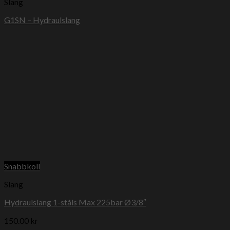
Slang
G1SN – Hydraulslang
Snabbkoll
Slang
Hydraulslang 1-ståls Max 225bar Ø3/8″
150.00
kr