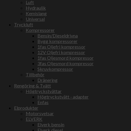
Luft
Hydraulik
Kemislang
Universal
Tryckluft
Kompressorer
Bensin/Dieseldrivna
Bygg kompressorer
1fas Oljefri kompressor
12V Oljefri kompressor
1fas Oljesmord kompressor
3fas Oljesmord kompressor
Skruvkompressor
Tillbehör
Dränering
Rengöring & Tvätt
Högtryckstvättar
Högtryckstvätt - adapter
Enfas
Elprodukter
Motorsvetsar
ELVERK
Elverk bensin
Elverk diesel