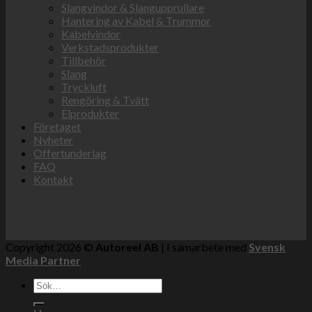
Slangvindor & Slangupprullare
Hantering av Kabel & Trummor
Kabelvindor
Verkstadsprodukter
Tillbehör
Slang
Tryckluft
Rengöring & Tvätt
Elprodukter
Företaget
Nyheter
Offertunderlag
FAQ
Kontakt
Copyright 2026 ©
Autoreel AB
| I samarbete med
Svensk
Media Partner
Sök
efter: