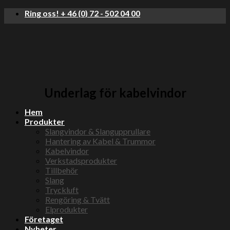
Skip
Ring oss! + 46 (0) 72 - 502 04 00
to
content
Underlag för kabelvindor
Hem
Produkter
Slangvindor & Slangupprullare
Hantering av Kabel & Trummor
Kabelvindor
Verkstadsprodukter
Tillbehör
Slang
Tryckluft
Rengöring & Tvätt
Elprodukter
Företaget
Nyheter