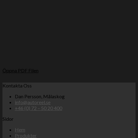
Öppna PDF Filen
Kontakta Oss
Dan Persson, Målaskog
info@autoreel.se
+46 (0) 72 – 50 20 400
Sidor
Hem
Produkter