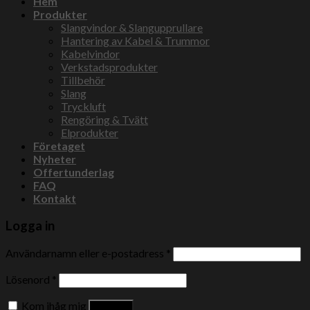
Hem
Produkter
Slangvindor & Slangupprullare
Hantering av Kabel & Trummor
Kabelvindor
Verkstadsprodukter
Tillbehör
Slang
Tryckluft
Rengöring & Tvätt
Elprodukter
Företaget
Nyheter
Offertunderlag
FAQ
Kontakt
Logga in
Användarnamn eller e-postadress
*
Lösenord
*
Kom ihåg mig
Logga in