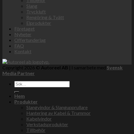
Tillbehör
Slang
Tryckluft
Rengöring & Tvätt
Elprodukter
Företaget
Nyheter
Offertunderlag
FAQ
Kontakt
Copyright 2026 ©
Autoreel AB
| I samarbete med
Svensk
Media Partner
Sök
efter:
Hem
Produkter
Slangvindor & Slangupprullare
Hantering av Kabel & Trummor
Kabelvindor
Verkstadsprodukter
Tillbehör