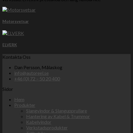
Motorsvetsar
ELVERK
Kontakta Oss
Dan Persson, Målaskog
info@autoreel.se
+46 (0) 72 – 50 20 400
Sidor
Hem
Produkter
Slangvindor & Slangupprullare
Hantering av Kabel & Trummor
Kabelvindor
Verkstadsprodukter