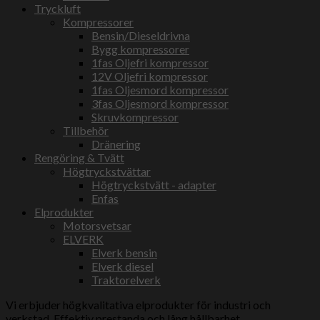
Tryckluft
Kompressorer
Bensin/Dieseldrivna
Bygg kompressorer
1fas Oljefri kompressor
12V Oljefri kompressor
1fas Oljesmord kompressor
3fas Oljesmord kompressor
Skruvkompressor
Tillbehör
Dränering
Rengöring & Tvätt
Högtryckstvättar
Högtryckstvätt - adapter
Enfas
Elprodukter
Motorsvetsar
ELVERK
Elverk bensin
Elverk diesel
Traktorelverk
Vi erbjuder högkvalitativa elprodukter för industri och
verkstad. Effektiv prestanda och lång hållbarhet.