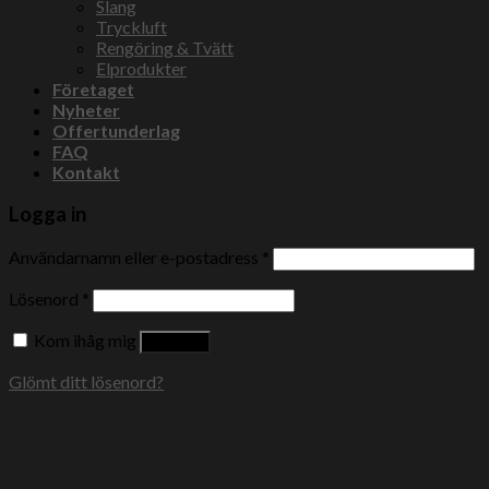
Slang
Tryckluft
Rengöring & Tvätt
Elprodukter
Företaget
Nyheter
Offertunderlag
FAQ
Kontakt
Logga in
Användarnamn eller e-postadress
*
Lösenord
*
Kom ihåg mig
Logga in
Glömt ditt lösenord?