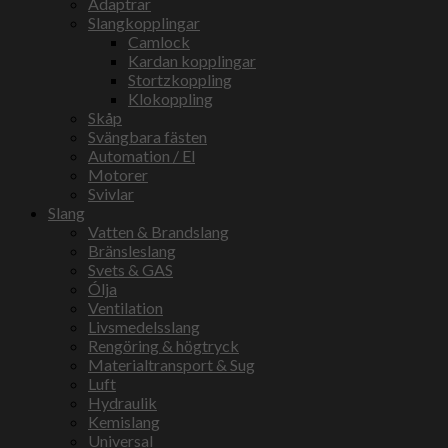
Adaptrar
Slangkopplingar
Camlock
Kardan kopplingar
Stortzkoppling
Klokoppling
Skåp
Svängbara fästen
Automation / El
Motorer
Svivlar
Slang
Vatten & Brandslang
Bränsleslang
Svets & GAS
Ólja
Ventilation
Livsmedelsslang
Rengöring & högtryck
Materialtransport & Sug
Luft
Hydraulik
Kemislang
Universal