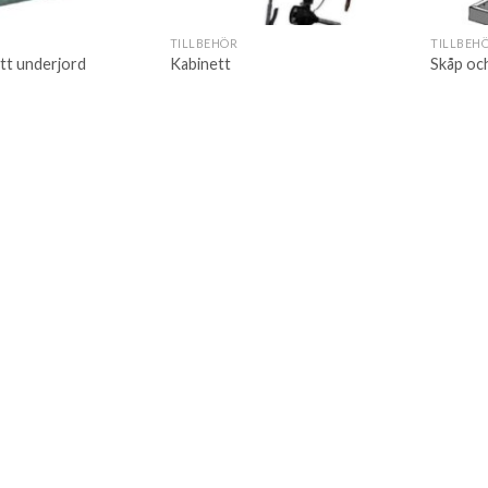
TILLBEHÖR
TILLBEH
tt underjord
Kabinett
Skåp oc