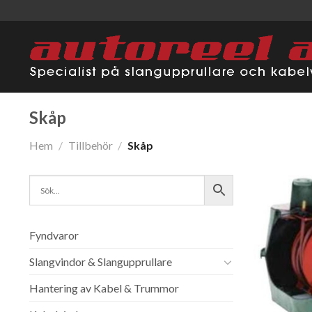
Skip
to
content
Skåp
Hem
/
Tillbehör
/
Skåp
Fyndvaror
Slangvindor & Slangupprullare
Hantering av Kabel & Trummor