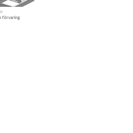
ÖR
h förvaring