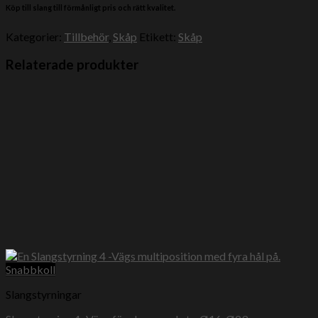
Köp till slang till förmånligt pris och rätt kvalitet.
Kategorier:
Tillbehör
,
Skåp
Etikett:
Skåp
Relaterade produkter
Snabbkoll
Slangstyrningar