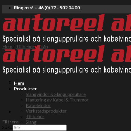
Skip
Ring oss! + 46 (0) 72 - 502 04 00
to
content
Hem
/
Tillbehör
/
Skåp
Hem
Produkter
Slangvindor & Slangupprullare
Hantering av Kabel & Trummor
Kabelvindor
Verkstadsprodukter
Tillbehör
Filtrera
Slang
Sök...
Tryckluft