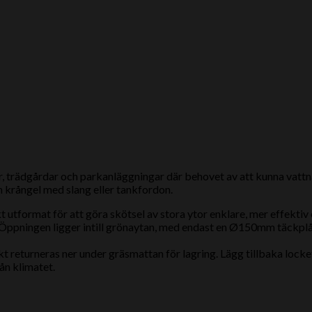
or, trädgårdar och parkanläggningar där behovet av att kunna vattn
an krångel med slang eller tankfordon.
 utformat för att göra skötsel av stora ytor enklare, mer effekti
. Öppningen ligger intill grönaytan, med endast en Ø150mm täckpl
 returneras ner under gräsmattan för lagring. Lägg tillbaka locket,
ån klimatet.