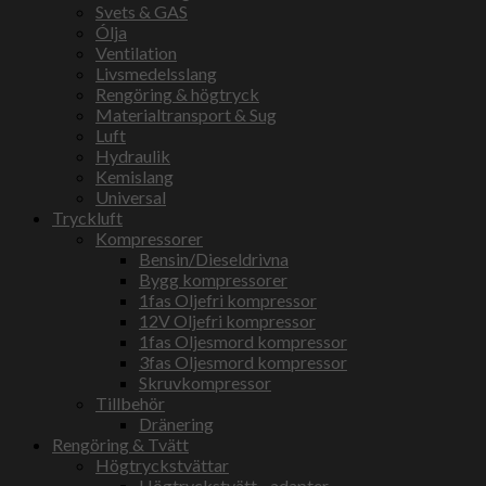
Svets & GAS
Ólja
Ventilation
Livsmedelsslang
Rengöring & högtryck
Materialtransport & Sug
Luft
Hydraulik
Kemislang
Universal
Tryckluft
Kompressorer
Bensin/Dieseldrivna
Bygg kompressorer
1fas Oljefri kompressor
12V Oljefri kompressor
1fas Oljesmord kompressor
3fas Oljesmord kompressor
Skruvkompressor
Tillbehör
Dränering
Rengöring & Tvätt
Högtryckstvättar
Högtryckstvätt - adapter