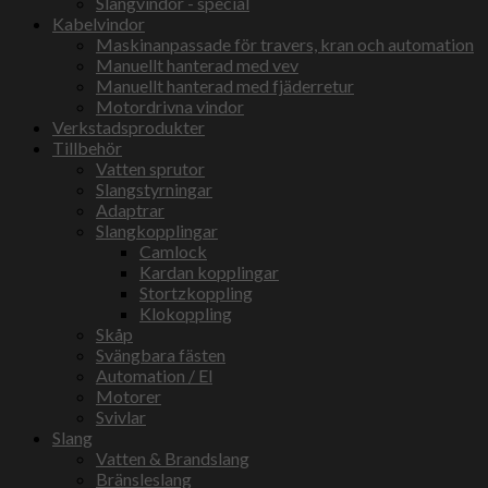
Slangvindor - special
Kabelvindor
Maskinanpassade för travers, kran och automation
Manuellt hanterad med vev
Manuellt hanterad med fjäderretur
Motordrivna vindor
Verkstadsprodukter
Tillbehör
Vatten sprutor
Slangstyrningar
Adaptrar
Slangkopplingar
Camlock
Kardan kopplingar
Stortzkoppling
Klokoppling
Skåp
Svängbara fästen
Automation / El
Motorer
Svivlar
Slang
Vatten & Brandslang
Bränsleslang