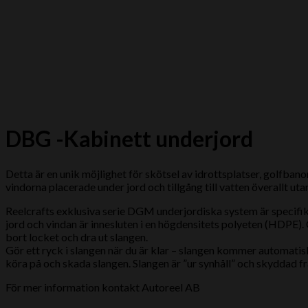
DBG -Kabinett underjord
Detta är en unik möjlighet för skötsel av idrottsplatser, golfban
vindorna placerade under jord och tillgång till vatten överallt ut
Reelcrafts exklusiva serie DGM underjordiska system är specifikt
jord och vindan är innesluten i en högdensitets polyeten (HDPE)
bort locket och dra ut slangen.
Gör ett ryck i slangen när du är klar – slangen kommer automatiskt
köra på och skada slangen. Slangen är ”ur synhåll” och skyddad fr
För mer information kontakt Autoreel AB