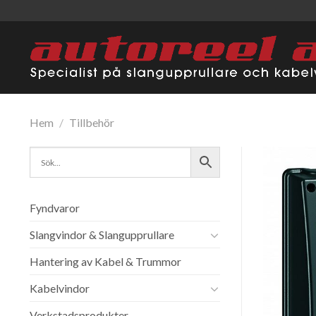
Skip
to
content
Hem
/
Tillbehör
Fyndvaror
Slangvindor & Slangupprullare
Hantering av Kabel & Trummor
Kabelvindor
Verkstadsprodukter