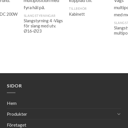
TILLBEHÖR
 DC 200W
Kabinett
SLANGSTYRNINGAR
Slangstyrning 4 -Vägs
SLANGS
för slang med utv.
Slangst
Ø16-Ø23
multipo
SIDOR
Hem
Produkter
Företaget