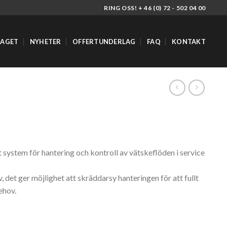
RING OSS! + 46 (0) 72 - 502 04 00
TAGET
NYHETER
OFFERTUNDERLAG
FAQ
KONTAKT
 system för hantering och kontroll av vätskeflöden i service
 det ger möjlighet att skräddarsy hanteringen för att fullt
ehov.