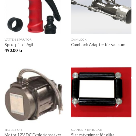
VATTEN SPRUTOR
CAMLOCK
Sprutpistol Agil
CamLock Adapter för vaccum
490.00
kr
TILLBEHÖR
SLANGSTYRNINGAR
Motor 12V DC Explosionssäker
Slangstyrningar för olika