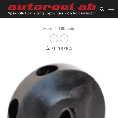
Skip
to
content
Hem
/
Tillbehör
FILTRERA