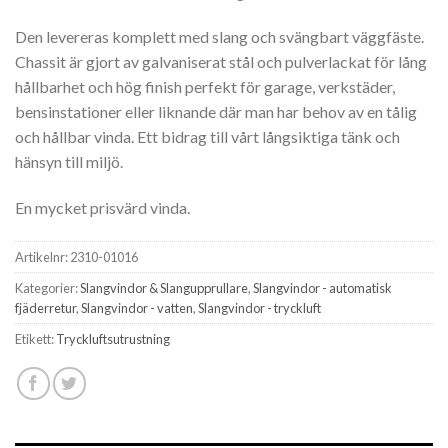
Den levereras komplett med slang och svängbart väggfäste.
Chassit är gjort av galvaniserat stål och pulverlackat för lång
hållbarhet och hög finish perfekt för garage, verkstäder,
bensinstationer eller liknande där man har behov av en tålig
och hållbar vinda. Ett bidrag till vårt långsiktiga tänk och
hänsyn till miljö.
En mycket prisvärd vinda.
Artikelnr:
2310-01016
Kategorier:
Slangvindor & Slangupprullare
,
Slangvindor - automatisk
fjäderretur
,
Slangvindor - vatten
,
Slangvindor - tryckluft
Etikett:
Tryckluftsutrustning