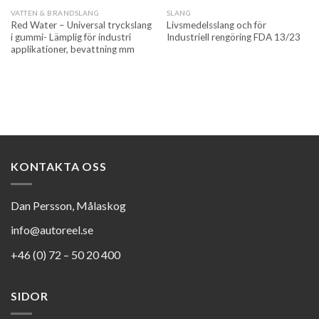
VATTEN & BRANDSLANG
SLANG
Red Water – Universal tryckslang
Livsmedelsslang och för
i gummi- Lämplig för industri
Industriell rengöring FDA 13/23
applikationer, bevattning mm
KONTAKTA OSS
Dan Persson, Målaskog
info@autoreel.se
+46 (0) 72 – 50 20 400
SIDOR