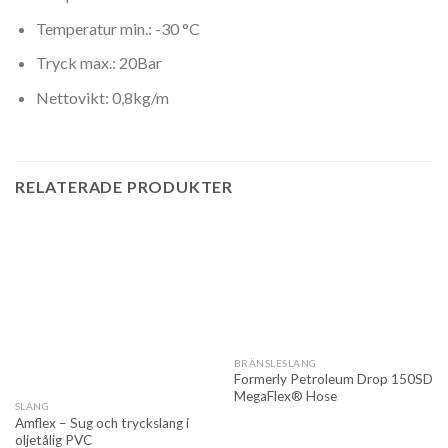
Temperatur min.: -30 °C
Tryck max.: 20Bar
Nettovikt: 0,8kg/m
RELATERADE PRODUKTER
BRÄNSLESLANG
Formerly Petroleum Drop 150SD
MegaFlex® Hose
SLANG
Amflex – Sug och tryckslang i
oljetålig PVC