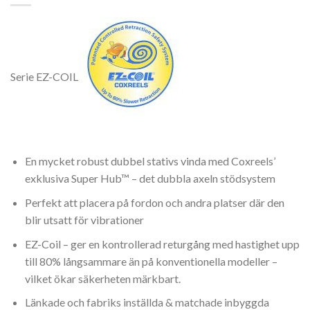
Serie EZ-COIL
En mycket robust dubbel stativs vinda med Coxreels’
exklusiva Super Hub™ – det dubbla axeln stödsystem
Perfekt att placera på fordon och andra platser där den
blir utsatt för vibrationer
EZ-Coil – ger en kontrollerad returgång med hastighet upp
till 80% långsammare än på konventionella modeller –
vilket ökar säkerheten märkbart.
Länkade och fabriks inställda & matchade inbyggda