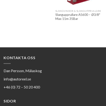
SLANGVINDOR & SLANGUPPRULLARE
Slangupprullare A5600 – Ø3/8″
Max 11m 35Bar
KONTAKTA OSS
Dan Persson, Målaskog
info@autoreel.se
+46 (0) 72 – 50 20 400
SIDOR