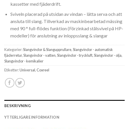
kassetter med fjäderdrift.
Sviveln placerad på utsidan av vindan – lätta serva och att
ansluta till slang. Tillverkad av maskinbearbetad mässing
med 90 ° full-flödes funktion (Förzinkad stålsvivel på HP-
modeller) för anslutning av inloppsslang & slangar
Kategorier:
Slangvindor & Slangupprullare
,
Slangvindor - automatisk
fjäderretur
,
Slangvindor - vatten
,
Slangvindor - tryckluft
,
Slangvindor - olja
,
Slangvindor - kemikalier
Etiketter:
Universal
,
Coxreel
BESKRIVNING
YTTERLIGARE INFORMATION