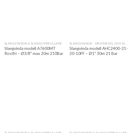
SLANGVINDOR & SLANGUPPRULLARE
SLANGVINDOR - DRIVMEDEL OCH DIESELHANTERING
Slangvinda modell A7600MT
Slangvinda modell AHC2400-21-
Rostfri – Ø3/8″ max 20m 210Bar
20-10FF – Ø1″ 30m 21 Bar
SLANGVINDOR & SLANGUPPRULLARE
SLANGVINDOR & SLANGUPPRULLARE