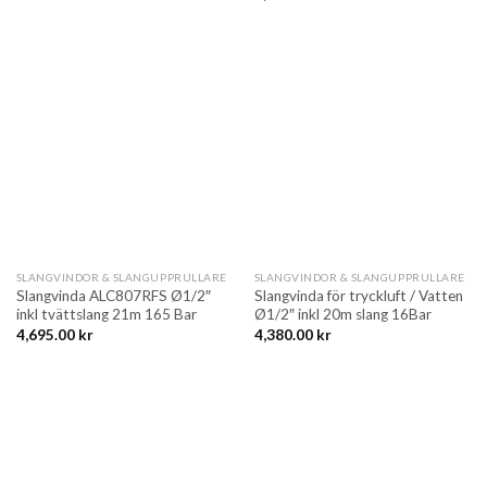
SLANGVINDOR & SLANGUPPRULLARE
SLANGVINDOR & SLANGUPPRULLARE
Slangvinda ALC807RFS Ø1/2″
Slangvinda för tryckluft / Vatten
inkl tvättslang 21m 165 Bar
Ø1/2″ inkl 20m slang 16Bar
4,695.00
kr
4,380.00
kr