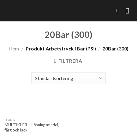
Skip
to
content
20Bar (300)
Hem
/
Produkt Arbetstryck i Bar (PSI)
/
20Bar (300)
FILTRERA
SLANG
MULTIKLER – Lösningsmedel,
färg och lack