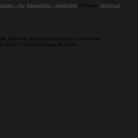
vindor - olja
,
Slangvindor - kemikalier
Etiketter:
Universal
,
är fjädern är skyddad inne i spolen och infettad
ch Ø3/8″ (10mm) tryck upp till 21 Bar.