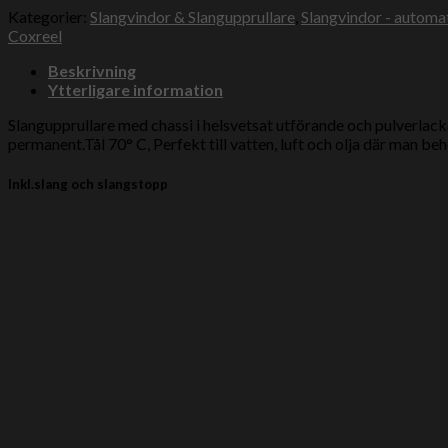
Kategorier:
Slangvindor & Slangupprullare
,
Slangvindor - automat
Coxreel
Beskrivning
Ytterligare information
Slangupprullare med chassi i helsvetsat utförande och pulverlack
permanent.Tål 70° C, Perfekt till vatten, luft och olja där man
Inkl.slang och slangstopp