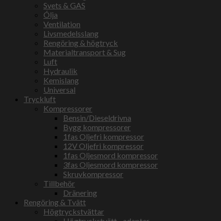
Svets & GAS
Ólja
Ventilation
Livsmedelsslang
Rengöring & högtryck
Materialtransport & Sug
Luft
Hydraulik
Kemislang
Universal
Tryckluft
Kompressorer
Bensin/Dieseldrivna
Bygg kompressorer
1fas Oljefri kompressor
12V Oljefri kompressor
1fas Oljesmord kompressor
3fas Oljesmord kompressor
Skruvkompressor
Tillbehör
Dränering
Rengöring & Tvätt
Högtryckstvättar
Högtryckstvätt - adapter