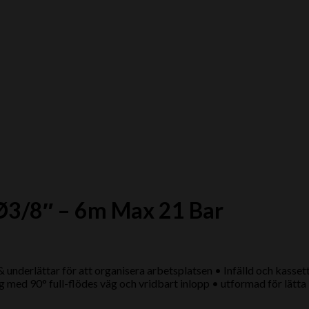
 Ø3/8″ – 6m Max 21 Bar
 underlättar för att organisera arbetsplatsen • Infälld och kasset
med 90° full-flödes väg och vridbart inlopp • utformad för lätta 