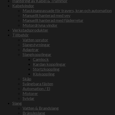
Hantering av Kabel & Trummor
Kabelvindor
Maskinanpassade för travers, kran och automation
Manuellt hanterad med vev
Manuellt hanterad med fjäderretur
Motordrivna vindor
Verkstadsprodukter
Tillbehör
Vatten sprutor
Slangstyrningar
Adaptrar
Slangkopplingar
Camlock
Kardan kopplingar
Stortzkoppling
Klokoppling
Skåp
Svängbara fästen
Automation / El
Motorer
Svivlar
Slang
Vatten & Brandslang
Bränsleslang