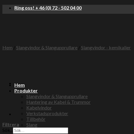
Skip
Ring oss! + 46 (0) 72 - 502 04 00
to
content
Hem
/
Slangvindor & Slangupprullare
/
Slangvindor - kemikalier
Hem
Produkter
Slangvindor & Slangupprullare
Hantering av Kabel & Trummor
Kabelvindor
Verkstadsprodukter
Tillbehör
Filtrera
Slang
Sök...
Tryckluft