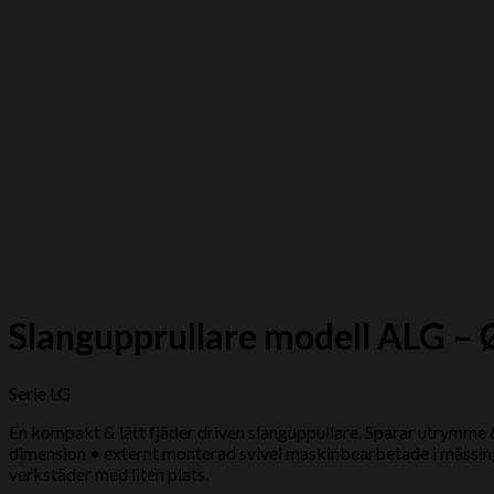
Slangupprullare modell ALG –
Serie LG
En kompakt & lätt fjäder driven slanguppullare. Sparar utrymme &
dimension • externt monterad svivel maskinbearbetade i mässing 
verkstäder med liten plats.