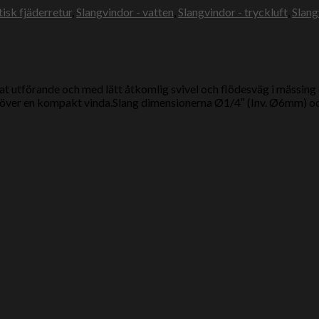
isk fjäderretur
,
Slangvindor - vatten
,
Slangvindor - tryckluft
,
Slang
at utförande och med lätt åtkomlig svivel och flödesväg i mässing d
 behöver en kompakt vinda.Slang dimensionerna Ø1/4″ (Inv. Ø6mm) o