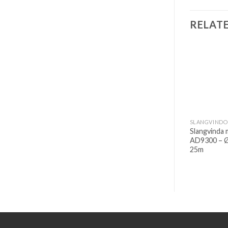
RELAT
Slangvinda 
AD9300 – Ø
25m