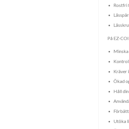
Rostfri 
Låsspärr
Låsskru
På EZ-COIL
Minska 
Kontroll
Kräver 
Ökad op
Håll di
Använda
Förbätt
Utöka l