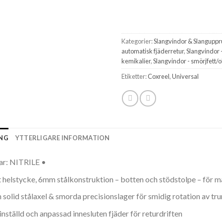
Kategorier:
Slangvindor & Slanguppr
automatisk fjäderretur
,
Slangvindor 
kemikalier
,
Slangvindor - smörjfett/o
Etiketter:
Coxreel
,
Universal
ING
YTTERLIGARE INFORMATION
ar: NITRILE •
 helstycke, 6mm stålkonstruktion – botten och stödstolpe – för ma
olid stålaxel & smorda precisionslager för smidig rotation av t
nställd och anpassad innesluten fjäder för returdriften