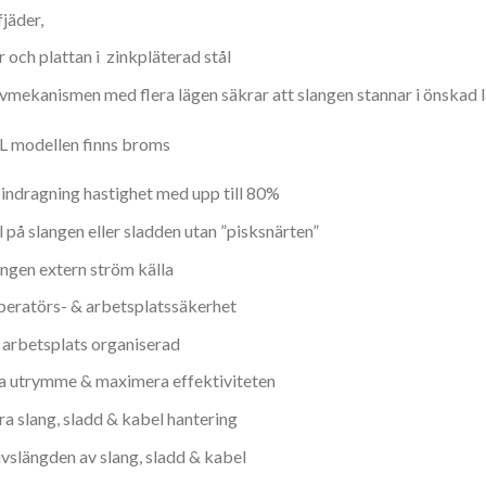
fjäder,
 och plattan i zinkpläterad stål
vmekanismen med flera lägen säkrar att slangen stannar i önskad 
 modellen finns broms
indragning hastighet med upp till 80%
 på slangen eller sladden utan ”pisksnärten”
ingen extern ström källa
eratörs- & arbetsplatssäkerhet
n arbetsplats organiserad
 utrymme & maximera effektiviteten
ra slang, sladd & kabel hantering
ivslängden av slang, sladd & kabel