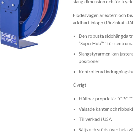
slang dimension och för tryck 
Flödesvägen är extern och be
vridbart inlopp (förzinkat stå
Den robusta sidohängda t
”SuperHub™” för centrumaxe
Slangstyrarmen kan justera
positioner
Kontrollerad indragningsh
Övrigt:
Hållbar proprietär ”CPC™”
Valsade kanter och ribbsk
Tillverkad i USA
Säljs och stöds över hela v