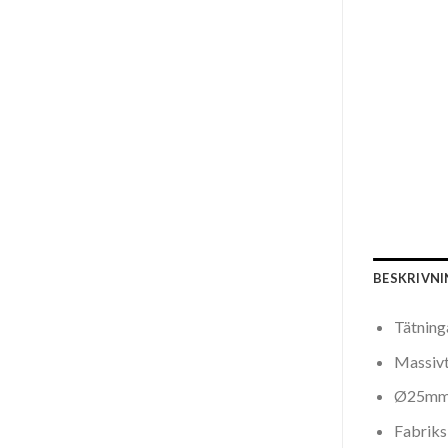
BESKRIVN
Tätning
Massivt
Ø25mm s
Fabriksi