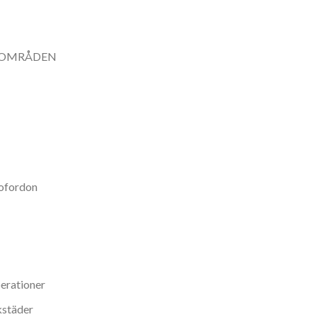
 OMRÅDEN
tofordon
perationer
kstäder