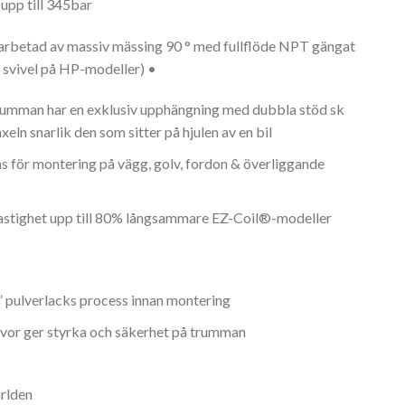
upp till 345bar
arbetad av massiv mässing 90 ° med fullflöde NPT gängat
l svivel på HP-modeller) •
rumman har en exklusiv upphängning med dubbla stöd sk
ln snarlik den som sitter på hjulen av en bil
s för montering på vägg, golv, fordon & överliggande
astighet upp till 80% långsammare EZ-Coil®-modeller
 pulverlacks process innan montering
ivor ger styrka och säkerhet på trumman
ärlden