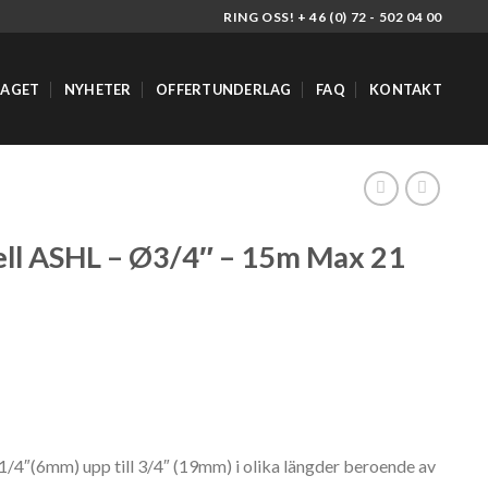
RING OSS! + 46 (0) 72 - 502 04 00
TAGET
NYHETER
OFFERTUNDERLAG
FAQ
KONTAKT
ll ASHL – Ø3/4″ – 15m Max 21
 1/4″(6mm) upp till 3/4″ (19mm) i olika längder beroende av