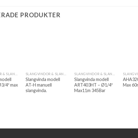
ERADE PRODUKTER
SLANGVINDOR & SLANGUPPRULLARE
SLANGVINDOR & SLANGUPPRULLARE
SLANGVINDOR & SLANGUPPRULLARE
modell
Slangvinda modell
Slangvinda modell
AHA320
3/4″ max
AT-H manuell
ART403HT – Ø1/4″
Max 60
slangvinda.
Max11m 345Bar