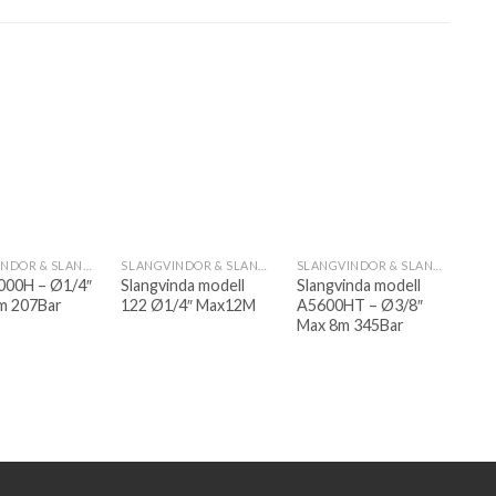
SLANGVINDOR & SLANGUPPRULLARE
SLANGVINDOR & SLANGUPPRULLARE
SLANGVINDOR & SLANGUPPRULLARE
00H – Ø1/4″
Slangvinda modell
Slangvinda modell
m 207Bar
122 Ø1/4″ Max12M
A5600HT – Ø3/8″
Max 8m 345Bar