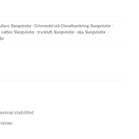
ullare
,
Slangvindor - Drivmedel och Dieselhantering
,
Slangvindor -
- vatten
,
Slangvindor - tryckluft
,
Slangvindor - olja
,
Slangvindor -
lja
ximal stabilitet
rumman