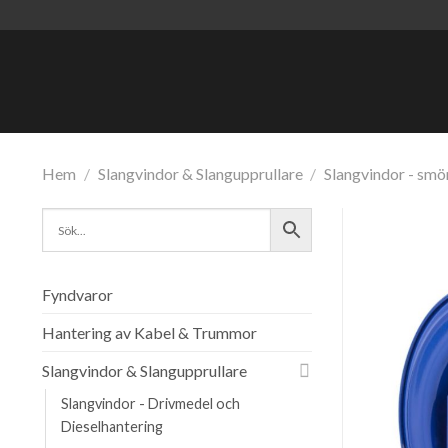
Skip
to
content
Hem
/
Slangvindor & Slangupprullare
/
Slangvindor - smör
Fyndvaror
Hantering av Kabel & Trummor
Slangvindor & Slangupprullare
Slangvindor - Drivmedel och
Dieselhantering