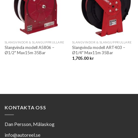
SLANGVINDOR & SLANGUPPRULLARE
SLANGVINDOR & SLANGUPPRULLARE
Slangvinda modell A5806 –
Slangvinda modell ART403 –
Ø1/2″ Max15m 35Bar
Ø1/4″ Max11m 35Bar
1,705.00
kr
KONTAKTA OSS
Dan Persson, Målaskog
info@autoreel.se