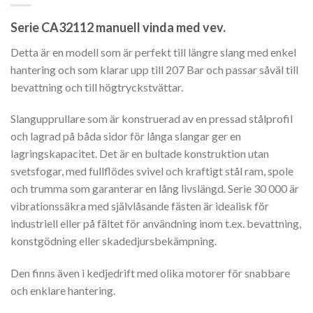
Serie CA32112 manuell vinda med vev.
Detta är en modell som är perfekt till längre slang med enkel
hantering och som klarar upp till 207 Bar och passar såväl till
bevattning och till högtryckstvättar.
Slangupprullare som är konstruerad av en pressad stålprofil
och lagrad på båda sidor för långa slangar ger en
lagringskapacitet. Det är en bultade konstruktion utan
svetsfogar, med fullflödes svivel och kraftigt stål ram, spole
och trumma som garanterar en lång livslängd. Serie 30 000 är
vibrationssäkra med självlåsande fästen är idealisk för
industriell eller på fältet för användning inom t.ex. bevattning,
konstgödning eller skadedjursbekämpning.
Den finns även i kedjedrift med olika motorer för snabbare
och enklare hantering.