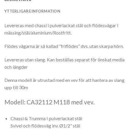
YTTERLIGARE INFORMATION
Levereras med chassi i pulverlackat stål och flödesvägar i
mässing/stål/aluminium/Rostfritt.
Flödes vägarna är så kallad ”friflödes” dvs. utan skarpa hörn.
Levereras utan slang. Kan beställas separat för önskat media
och längder
Denna modell är utrustad med en vev för att hantera av slang
upp till 30m
Modell: CA32112 M118 med vev.
Chassi & Trumma I pulverlackat stål
Svivel och flödesväg inv. Ø1/2” stål