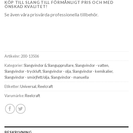
KÖP TILL SLANG TILL FÖRMÅNLIGT PRIS OCH MED
ÖNSKAD KVALITET!
Se även våra prisvärda professionella tillbehör.
Artikelnr:
200-13506
Kategorier:
Slangvindor & Slangupprullare
,
Slangvindor - vatten
,
Slangvindor - tryckluft
,
Slangvindor - olja
,
Slangvindor - kemikalier
,
Slangvindor - smörjfett/olja
,
Slangvindor - manuella
Etiketter:
Universal
,
Reelcraft
Varumärke:
Reelcraft
BESKRIVNING