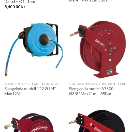
Diesel – Ø1″ 15m
8,400.00
kr
SLANGVINDOR & SLANGUPPRULLARE
SLANGVINDOR & SLANGUPPRULLARE
Slangvinda modell 122 Ø1/4″
Slangvinda modell A7600 –
Max12M
Ø3/8″ Max21m – 35Bar