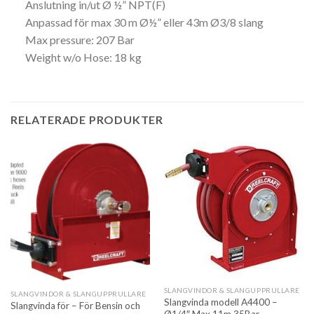
Anslutning in/ut Ø ½” NPT(F)
Anpassad för max 30 m Ø½” eller 43m Ø3/8 slang
Max pressure: 207 Bar
Weight w/o Hose: 18 kg
RELATERADE PRODUKTER
SLANGVINDOR & SLANGUPPRULLARE
SLANGVINDOR & SLANGUPPRULLARE
Slangvinda modell A4400 –
Slangvinda för – För Bensin och
Ø1/4″ Max 11m 35Bar