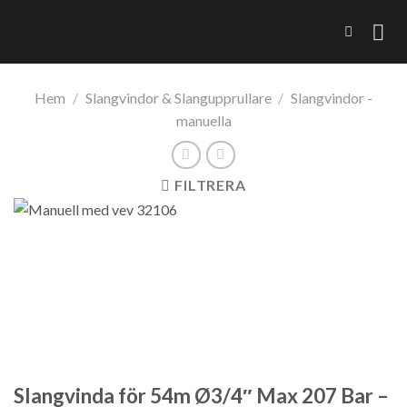
Skip
to
content
Hem
/
Slangvindor & Slangupprullare
/
Slangvindor -
manuella
FILTRERA
Slangvinda för 54m Ø3/4″ Max 207 Bar –