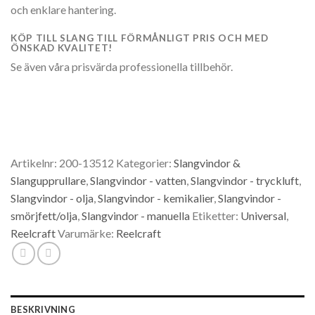
och enklare hantering.
KÖP TILL SLANG TILL FÖRMÅNLIGT PRIS OCH MED
ÖNSKAD KVALITET!
Se även våra prisvärda professionella tillbehör.
Artikelnr:
200-13512
Kategorier:
Slangvindor &
Slangupprullare
,
Slangvindor - vatten
,
Slangvindor - tryckluft
,
Slangvindor - olja
,
Slangvindor - kemikalier
,
Slangvindor -
smörjfett/olja
,
Slangvindor - manuella
Etiketter:
Universal
,
Reelcraft
Varumärke:
Reelcraft
BESKRIVNING