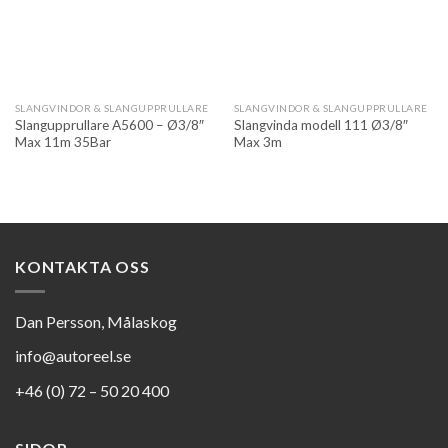
SLANGVINDOR & SLANGUPPRULLARE
SLANGVINDOR & SLANGUPPRULLARE
Slangupprullare A5600 – Ø3/8″
Slangvinda modell 111 Ø3/8″
Max 11m 35Bar
Max 3m
KONTAKTA OSS
Dan Persson, Målaskog
info@autoreel.se
+46 (0) 72 – 50 20 400