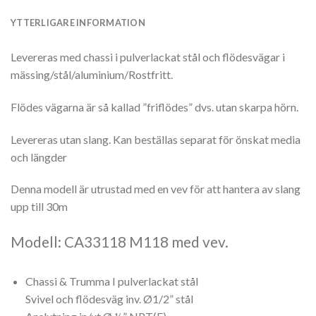
YTTERLIGARE INFORMATION
Levereras med chassi i pulverlackat stål och flödesvägar i
mässing/stål/aluminium/Rostfritt.
Flödes vägarna är så kallad ”friflödes” dvs. utan skarpa hörn.
Levereras utan slang. Kan beställas separat för önskat media
och längder
Denna modell är utrustad med en vev för att hantera av slang
upp till 30m
Modell: CA33118 M118 med vev.
Chassi & Trumma I pulverlackat stål
Svivel och flödesväg inv. Ø1/2” stål