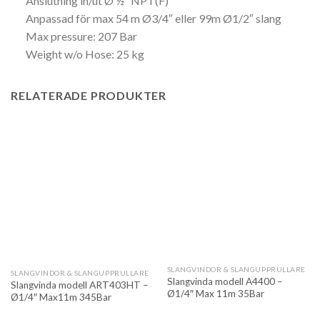
Anslutning in/ut Ø ½” NPT(F)
Anpassad för max 54 m Ø3/4″ eller 99m Ø1/2″ slang
Max pressure: 207 Bar
Weight w/o Hose: 25 kg
RELATERADE PRODUKTER
SLANGVINDOR & SLANGUPPRULLARE
SLANGVINDOR & SLANGUPPRULLARE
Slangvinda modell A4400 –
Slangvinda modell ART403HT –
Ø1/4″ Max 11m 35Bar
Ø1/4″ Max11m 345Bar