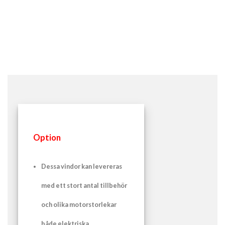
Option
Dessa vindor kan levereras
med ett stort antal tillbehör
och olika motorstorlekar
både elektriska,