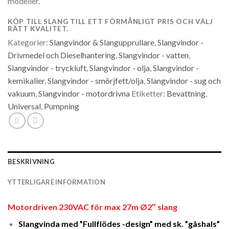
modeller.
KÖP TILL SLANG TILL ETT FÖRMÅNLIGT PRIS OCH VÄLJ
RÄTT KVALITET.
Kategorier:
Slangvindor & Slangupprullare
,
Slangvindor -
Drivmedel och Dieselhantering
,
Slangvindor - vatten
,
Slangvindor - tryckluft
,
Slangvindor - olja
,
Slangvindor -
kemikalier
,
Slangvindor - smörjfett/olja
,
Slangvindor - sug och
vakuum
,
Slangvindor - motordrivna
Etiketter:
Bevattning
,
Universal
,
Pumpning
BESKRIVNING
YTTERLIGARE INFORMATION
Motordriven 230VAC för max 27
m Ø2″ slang
Slangvinda med ”Fullflödes -design” med sk. ”gåshals”