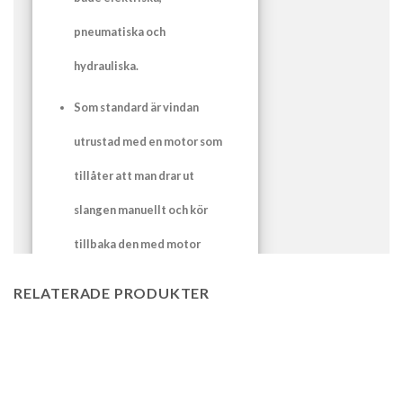
pneumatiska och
hydrauliska.
Som standard är vindan
utrustad med en motor som
tillåter att man drar ut
slangen manuellt och kör
tillbaka den med motor
RELATERADE PRODUKTER