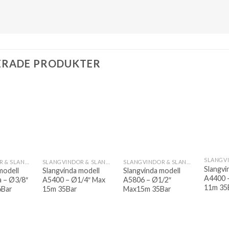
ERADE PRODUKTER
SLANGVINDOR & SLANGUPPRULLARE
SLANGVINDOR & SLANGUPPRULLARE
SLANGVINDOR & SLANGUPPRULLARE
Slangvi
modell
Slangvinda modell
Slangvinda modell
A4400 
a – Ø3/8″
A5400 – Ø1/4″ Max
A5806 – Ø1/2″
11m 35
6Bar
15m 35Bar
Max15m 35Bar