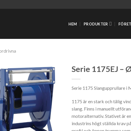
HEM
PRODUKTER
FÖRE
ordrivna
Serie 1175EJ – 
Serie 1175 Slangupprullare i 
1175 är en stark och tålig vi
slang. Finns i manuellt utföra
motoralternativ. Stativet är 
industrins högt ställda krav på
profil och öppen trumma som o