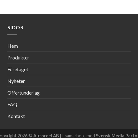
SIDOR
Hem
Produkter
Företaget
Nyheter
Offertunderlag
FAQ
Kontakt
opyright 2026 ©
Autoreel AB
| I samarbete med
Svensk Media Partn