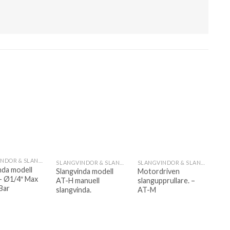
SLANGVINDOR & SLANGUPPRULLARE
SLANGVINDOR & SLANGUPPRULLARE
SLANGVINDOR & SLANGUPPRULLARE
nda modell
Slangvinda modell
Motordriven
– Ø1/4″ Max
AT-H manuell
slangupprullare. –
Bar
slangvinda.
AT-M