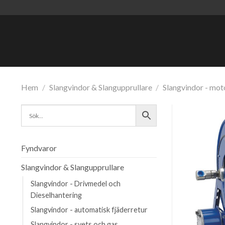
Skip
to
content
Hem
/
Slangvindor & Slangupprullare
/
Slangvindor - mot
Fyndvaror
Slangvindor & Slangupprullare
Slangvindor - Drivmedel och
Dieselhantering
Slangvindor - automatisk fjäderretur
Slangvindor - svets och gas