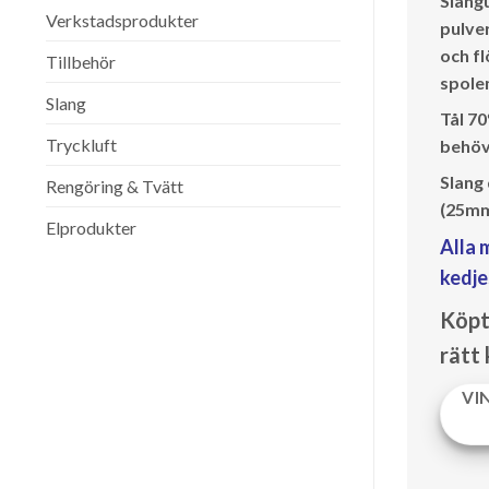
Slang
Verkstadsprodukter
pulve
och fl
Tillbehör
spole
Slang
Tål 70
Tryckluft
behöve
Slang
Rengöring & Tvätt
(25mm)
Elprodukter
Alla 
kedj
Köpt 
rätt 
VI