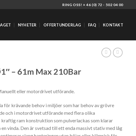
RING OSS! + 46 (0) 72 - 502 04 00
TAGET
NYHETER
OFFERTUNDERLAG
FAQ
KONTAKT
Ø1″ – 61m Max 210Bar
Manuellt eller motordrivet utförande.
nda för krävande behov i miljöer som har behov av grövre
nde och i motordrivet utförande med flera olika
en kraftig ram konstruktion som pulverlackas som klarar
 en vinda. Den är svetsad till ett enda massivt stativ med låg
ptimerar slang hanteringen utan böjar eller klämrisk för