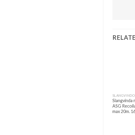
RELAT
Slangvinda 
ASG Recoil
max 20m. 1