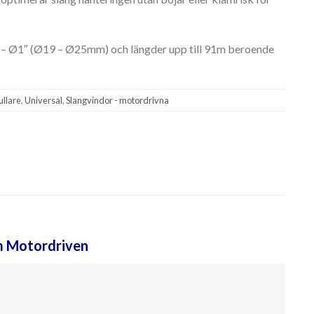
 – Ø1″ (Ø19 – Ø25mm) och längder upp till 91m beroende
ullare
,
Universal
,
Slangvindor - motordrivna
m Motordriven