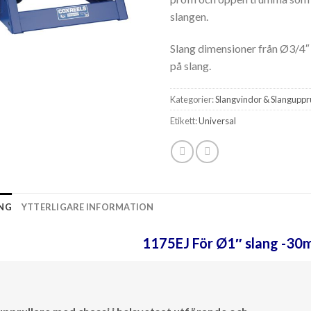
slangen.
Slang dimensioner från Ø3/4″
på slang.
Kategorier:
Slangvindor & Slanguppr
Etikett:
Universal
ING
YTTERLIGARE INFORMATION
1175EJ För Ø1″ slang -30