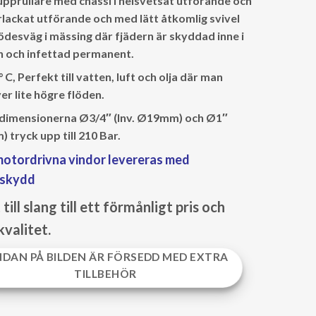
upprullare med chassi i helsvetsat utförande och
rlackat utförande och med lätt åtkomlig svivel
ödesväg i mässing där fjädern är skyddad inne i
n och infettad permanent.
° C, Perfekt till vatten, luft och olja där man
r lite högre flöden.
 dimensionerna Ø3/4″ (Inv. Ø19mm) och Ø1″
 tryck upp till 210 Bar.
motordrivna vindor levereras med
eskydd
till slang till ett förmånligt pris och
kvalitet.
NDAN PÅ BILDEN ÄR FÖRSEDD MED EXTRA
TILLBEHÖR