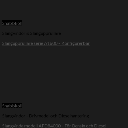
Snabbkoll
Slangvindor & Slangupprullare
Slangupprullare serie A1600 – Konfigurerbar
Snabbkoll
Slangvindor - Drivmedel och Dieselhantering
Slangvinda modell AFD84000 – För Bensin och Diesel