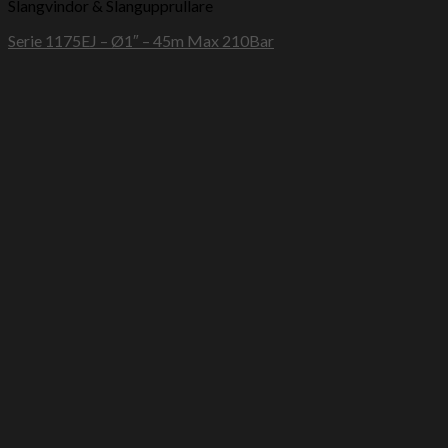
Slangvindor & Slangupprullare
Serie 1175EJ – Ø1″ – 45m Max 210Bar