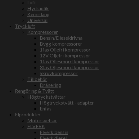
Luft
Hydraulik
Kemislang
Universal
Tryckluft
Kompressorer
Bensin/Dieseldrivna
Bygg kompressorer
1fas Oljefri kompressor
12V Oljefri kompressor
1fas Oljesmord kompressor
3fas Oljesmord kompressor
Skruvkompressor
Tillbehör
Dränering
Rengöring & Tvätt
Högtryckstvättar
Högtryckstvätt - adapter
Enfas
Elprodukter
Motorsvetsar
ELVERK
Elverk bensin
Elverk diesel