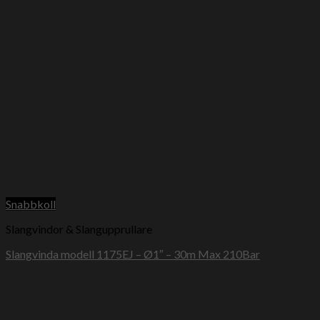
Snabbkoll
Slangvindor & Slangupprullare
Slangvinda modell 1175EJ – Ø1″ – 30m Max 210Bar