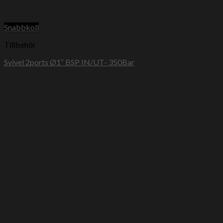
Snabbkoll
Tillbehör
Svivel 2ports Ø1″ BSP IN/UT- 350Bar