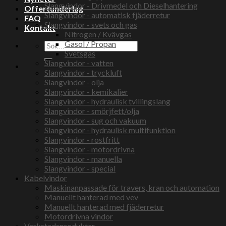
Slangvindor - Drivmedel och Dieselhantering
Offertunderlag
Slangvindor - automatisk fjäderretur
FAQ
Slangvindor - svets och gas
Kontakt
Nitrogen / Kvävgas
Gasol / Propan
Sök
Svetsgas
efter:
Slangvindor - vatten
Slangvindor - tryckluft
Slangvindor - olja
Slangvindor - kemikalier
Slangvindor - hydraulisk tvillingslang
Slangvindor - smörjfett/olja
Slangvindor - sug och vakuum
Slangvindor - hydraulisk multifunktion
Slangvindor - rostfritt
Slangvindor - motordrivna
Slangvindor - manuella
Slangvindor - special
Kabelvindor
Maskinanpassade för travers, kran och automation
Manuellt hanterad med vev
Manuellt hanterad med fjäderretur
Motordrivna vindor
Verkstadsprodukter