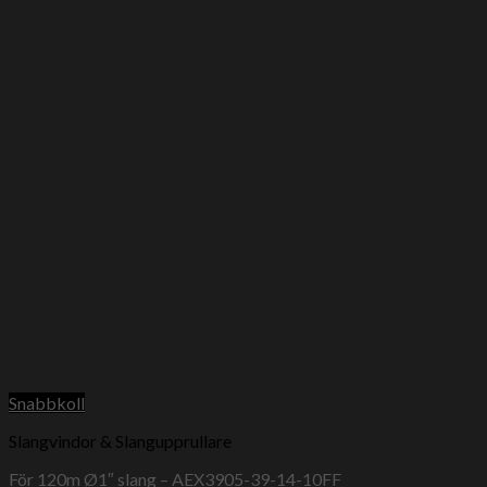
Snabbkoll
Slangvindor & Slangupprullare
För 120m Ø1″ slang – AEX3905-39-14-10FF