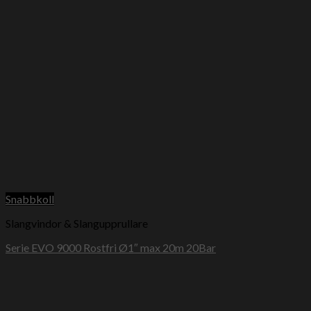
Snabbkoll
Slangvindor & Slangupprullare
Serie EVO 9000 Rostfri Ø1″ max 20m 20Bar