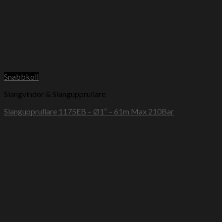
Snabbkoll
Slangvindor & Slangupprullare
Slangupprullare 1175EB – Ø1″ – 61m Max 210Bar