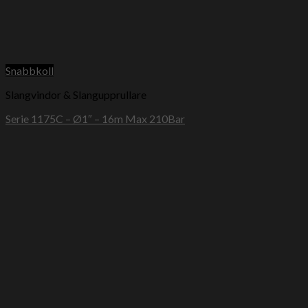
Snabbkoll
Slangvindor & Slangupprullare
Serie 1175C – Ø1″ – 16m Max 210Bar