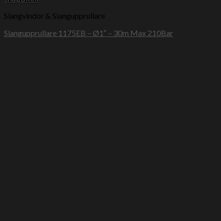
Slangvindor & Slangupprullare
Slangupprullare 1175EB – Ø1″ – 30m Max 210Bar