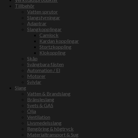
Tillbehör
Vatten sprutor
Slangstyrningar
Adaptrar
Slangkopplingar
Camlock
Kardan kopplingar
Stortzkoppling
Klokoppling
Skåp
Svängbara fästen
Automation / El
Motorer
Svivlar
Slang
Vatten & Brandslang
Bränsleslang
Svets & GAS
Ólja
Ventilation
Livsmedelsslang
Rengöring & högtryck
Materialtransport & Sug