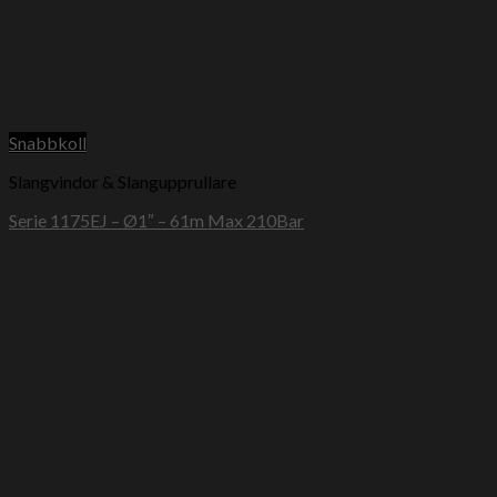
Snabbkoll
Slangvindor & Slangupprullare
Serie 1175EJ – Ø1″ – 61m Max 210Bar