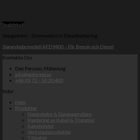
Snabbkoll
Slangvindor - Drivmedel och Dieselhantering
Slangvinda modell AFD9400 – För Bensin och Diesel
Kontakta Oss
Dan Persson, Målaskog
info@autoreel.se
+46 (0) 72 – 50 20 400
Sidor
Hem
Produkter
Slangvindor & Slangupprullare
Hantering av Kabel & Trummor
Kabelvindor
Verkstadsprodukter
Tillbehör