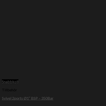
Snabbkoll
Tillbehör
Svivel 2ports Ø1″ BSP – 350Bar