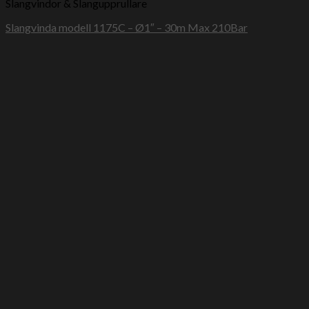
Slangvindor & Slangupprullare
Slangvinda modell 1175C – Ø1″ – 30m Max 210Bar