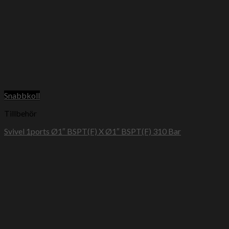
Snabbkoll
Tillbehör
Svivel 1ports Ø1″ BSPT(F) X Ø1″ BSPT(F) 310 Bar