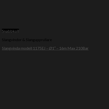
Snabbkoll
Slangvindor & Slangupprullare
Slangvinda modell 1175EJ – Ø1″ – 16m Max 210Bar