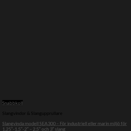
Snabbkoll
Slangvindor & Slangupprullare
Slangvinda modell SEA300 – För industriell eller marin miljö för
1,25″-1,5″-2″ – 2,5″ och 3″ slang