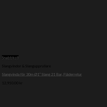
Snabbkoll
Slangvindor & Slangupprullare
Slangvinda för 30m Ø1″ Slang 21 Bar, Fjäderretur
12,910.00
kr