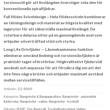
torsionsstil gör att livslängden överstiger vida den för
konventionella spiralfjädrar.
Full flödes Sviveldesign – Hela flödessviveln kombinerar
en tätningsdesign och material av högsta kvalitet med
lagerytor för att säkerställa maximal livslängd. De
roterbara delarna sitter på en genomgående axel som
erbjuder oöverträffad stöd och styrka.
Long Life Drivfjäder — Låsmekanismens funktion
eliminerar omvänd lindning och torsionslåsfjädern är
praktiskt taget oförstörbar. Högkvalitativt fjäderstål
används och anpassas för att försäkra dig om att det
inte finns några brister och erbjuder maximalt avstånd
mellan servicetillfällen.
Artikelnr:
221-80009
Kategorier:
Slangvindor & Slangupprullare
,
Slangvindor - automatisk
fjäderretur
,
Slangvindor - vatten
,
Slangvindor - tryckluft
Etiketter:
Ø3/8"
,
11m
,
Reelcraft
,
Tryckluftsutrustning
,
Vatten