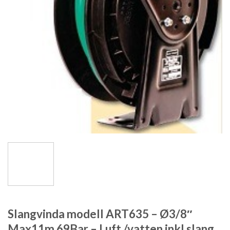
Slangvinda modell ART635 – Ø3/8″
Max11m 69Bar – Luft /vatten inkl slang