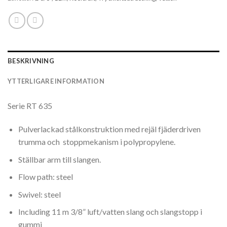
BESKRIVNING
YTTERLIGARE INFORMATION
Serie RT 635
Pulverlackad stålkonstruktion med rejäl fjäderdriven
trumma och stoppmekanism i polypropylene.
Ställbar arm till slangen.
Flow path: steel
Swivel: steel
Including 11 m 3/8” luft/vatten slang och slangstopp i
gummi