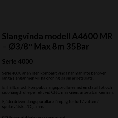
Slangvinda modell A4600 MR
– Ø3/8″ Max 8m 35Bar
Serie 4000
Serie 4000 är en liten kompakt vinda när man inte behöver
långa slangar men vill ha ordning på sin arbetsplats.
En hållbar och kompakt slangupprullare med en stabil fot och
sidohängd rulle perfekt vid CNC maskinen, arbetsbänken mm.
Fjäderdriven slangupprullare lämplig för luft / vatten /
spolarvätska /Olja mm.
OBS:Slangen på bilden kan vara av en annan sort.