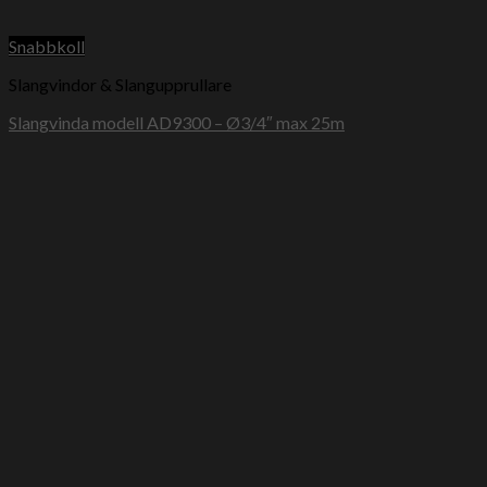
Snabbkoll
Slangvindor & Slangupprullare
Slangvinda modell AD9300 – Ø3/4″ max 25m