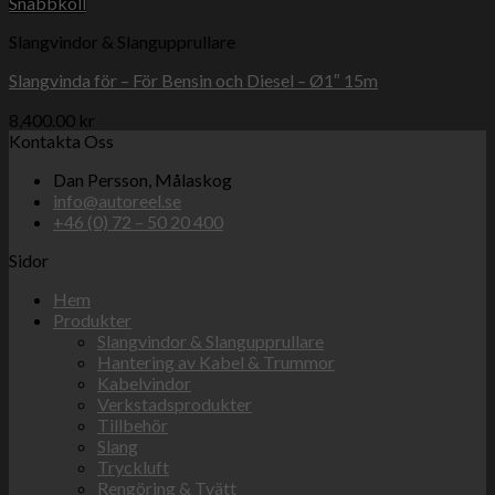
Snabbkoll
Slangvindor & Slangupprullare
Slangvinda för – För Bensin och Diesel – Ø1″ 15m
8,400.00
kr
Kontakta Oss
Dan Persson, Målaskog
info@autoreel.se
+46 (0) 72 – 50 20 400
Sidor
Hem
Produkter
Slangvindor & Slangupprullare
Hantering av Kabel & Trummor
Kabelvindor
Verkstadsprodukter
Tillbehör
Slang
Tryckluft
Rengöring & Tvätt