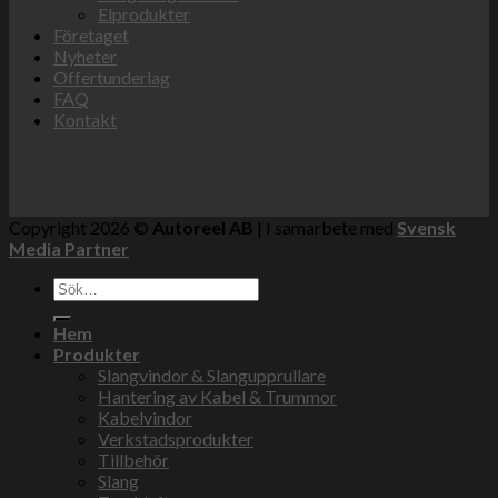
Elprodukter
Företaget
Nyheter
Offertunderlag
FAQ
Kontakt
Copyright 2026 ©
Autoreel AB
| I samarbete med
Svensk
Media Partner
Sök
efter:
Hem
Produkter
Slangvindor & Slangupprullare
Hantering av Kabel & Trummor
Kabelvindor
Verkstadsprodukter
Tillbehör
Slang