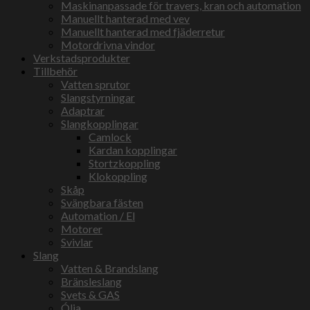
Maskinanpassade för travers, kran och automation
Manuellt hanterad med vev
Manuellt hanterad med fjäderretur
Motordrivna vindor
Verkstadsprodukter
Tillbehör
Vatten sprutor
Slangstyrningar
Adaptrar
Slangkopplingar
Camlock
Kardan kopplingar
Stortzkoppling
Klokoppling
Skåp
Svängbara fästen
Automation / El
Motorer
Svivlar
Slang
Vatten & Brandslang
Bränsleslang
Svets & GAS
Ólja