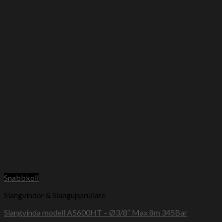
Snabbkoll
Slangvindor & Slangupprullare
Slangvinda modell A5600HT – Ø3/8″ Max 8m 345Bar