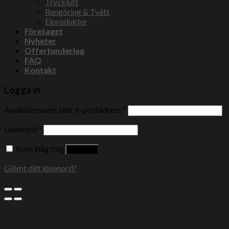
Tryckluft
Rengöring & Tvätt
Elprodukter
Företaget
Nyheter
Offertunderlag
FAQ
Kontakt
Logga in
Användarnamn eller e-postadress
*
Lösenord
*
Kom ihåg mig
Logga in
Glömt ditt lösenord?