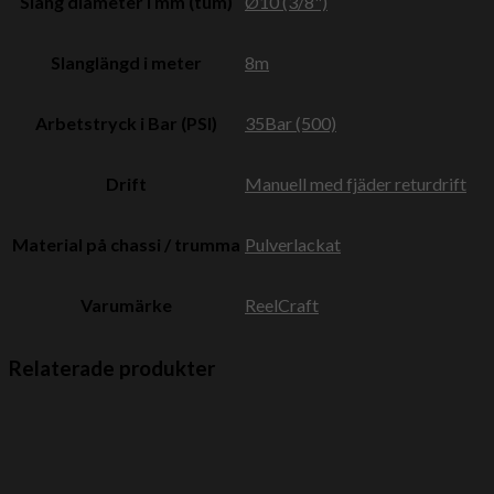
Slang diameter i mm (tum)
Ø10 (3/8")
Slanglängd i meter
8m
Arbetstryck i Bar (PSI)
35Bar (500)
Drift
Manuell med fjäder returdrift
Material på chassi / trumma
Pulverlackat
Varumärke
ReelCraft
Relaterade produkter