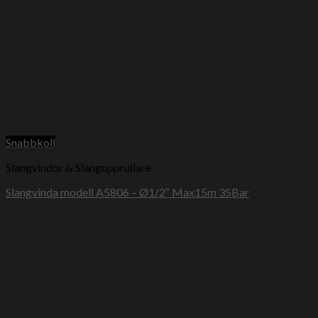
Snabbkoll
Slangvindor & Slangupprullare
Slangvinda modell A5806 – Ø1/2″ Max15m 35Bar