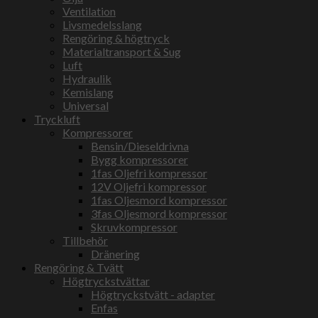
Ventilation
Livsmedelsslang
Rengöring & högtryck
Materialtransport & Sug
Luft
Hydraulik
Kemislang
Universal
Tryckluft
Kompressorer
Bensin/Dieseldrivna
Bygg kompressorer
1fas Oljefri kompressor
12V Oljefri kompressor
1fas Oljesmord kompressor
3fas Oljesmord kompressor
Skruvkompressor
Tillbehör
Dränering
Rengöring & Tvätt
Högtryckstvättar
Högtryckstvätt - adapter
Enfas