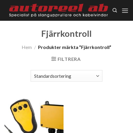
Skip
to
content
Fjärrkontroll
Hem
/
Produkter märkta ”Fjärrkontroll”
FILTRERA