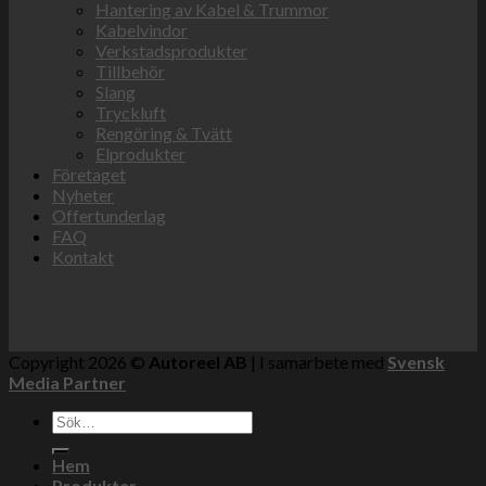
Hantering av Kabel & Trummor
Kabelvindor
Verkstadsprodukter
Tillbehör
Slang
Tryckluft
Rengöring & Tvätt
Elprodukter
Företaget
Nyheter
Offertunderlag
FAQ
Kontakt
Copyright 2026 ©
Autoreel AB
| I samarbete med
Svensk
Media Partner
Sök
efter:
Hem
Produkter