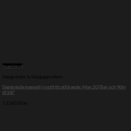
Snabbkoll
Slangvindor & Slangupprullare
Slangvinda manuell i rostfritt utförande. Max 207Bar och 90m
Ø3/8″
13,560.00
kr