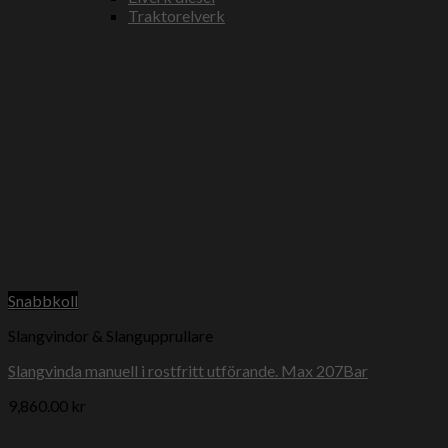
Traktorelverk
Snabbkoll
Slangvindor & Slangupprullare
Slangvinda manuell i rostfritt utförande. Max 207Bar
9,860.00
kr