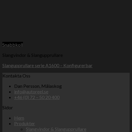
Snabbkoll
Slangvindor & Slangupprullare
Slangupprullare serie A1600 – Konfigurerbar
Kontakta Oss
Dan Persson, Målaskog
info@autoreel.se
+46 (0) 72 – 50 20 400
Sidor
Hem
Produkter
Slangvindor & Slangupprullare