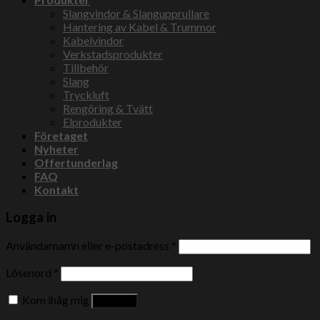
Slangvindor & Slangupprullare
Hantering av Kabel & Trummor
Kabelvindor
Verkstadsprodukter
Tillbehör
Slang
Tryckluft
Rengöring & Tvätt
Elprodukter
Företaget
Nyheter
Offertunderlag
FAQ
Kontakt
Logga in
Användarnamn eller e-postadress
*
Lösenord
*
Kom ihåg mig
Logga in