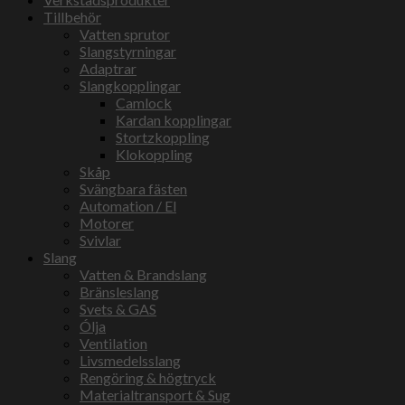
Tillbehör
Vatten sprutor
Slangstyrningar
Adaptrar
Slangkopplingar
Camlock
Kardan kopplingar
Stortzkoppling
Klokoppling
Skåp
Svängbara fästen
Automation / El
Motorer
Svivlar
Slang
Vatten & Brandslang
Bränsleslang
Svets & GAS
Ólja
Ventilation
Livsmedelsslang
Rengöring & högtryck
Materialtransport & Sug