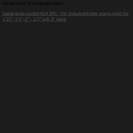
Slangvindor & Slangupprullare
Slangvinda modell SEA300 – För industriell eller marin miljö för
1,25″-1,5″-2″ – 2,5″ och 3″ slang