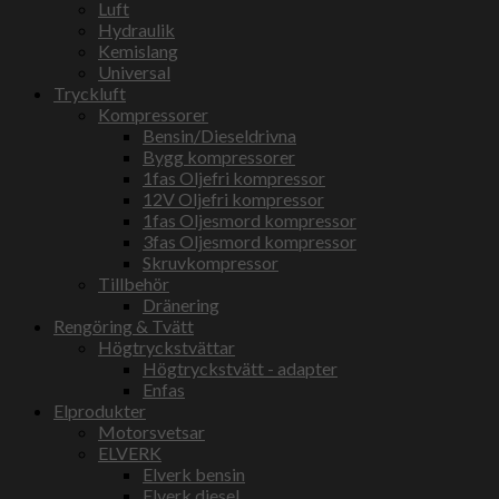
Luft
Hydraulik
Kemislang
Universal
Tryckluft
Kompressorer
Bensin/Dieseldrivna
Bygg kompressorer
1fas Oljefri kompressor
12V Oljefri kompressor
1fas Oljesmord kompressor
3fas Oljesmord kompressor
Skruvkompressor
Tillbehör
Dränering
Rengöring & Tvätt
Högtryckstvättar
Högtryckstvätt - adapter
Enfas
Elprodukter
Motorsvetsar
ELVERK
Elverk bensin
Elverk diesel