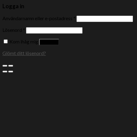
Logga in
Användarnamn eller e-postadress
*
Lösenord
*
Kom ihåg mig
Logga in
Glömt ditt lösenord?