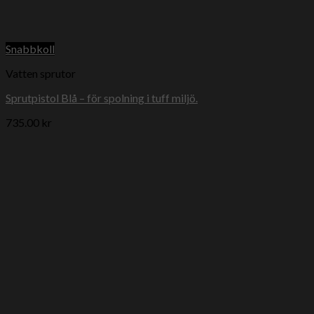
Snabbkoll
Vatten sprutor
Sprutpistol Blå – för spolning i tuff miljö.
735.00
kr