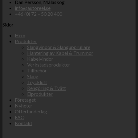
Dan Persson, Målaskog
info@autoreel.se
+46 (0) 72 – 50 20 400
Sidor
Hem
Produkter
Slangvindor & Slangupprullare
Hantering av Kabel & Trummor
Kabelvindor
Verkstadsprodukter
Tillbehör
Slang
Tryckluft
Rengöring & Tvätt
Elprodukter
Företaget
Nyheter
Offertunderlag
FAQ
Kontakt