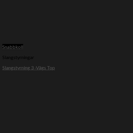
Snabbkoll
Slangstyrningar
Slangstyrning 3 -Vägs Top