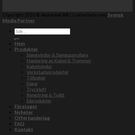
Copyright 2026 ©
Autoreel AB
| I samarbete med
Svensk
Media Partner
Sök
efter:
Hem
Produkter
Slangvindor & Slangupprullare
Hantering av Kabel & Trummor
Kabelvindor
Verkstadsprodukter
Tillbehör
Slang
Tryckluft
Rengöring & Tvätt
Elprodukter
Företaget
Nyheter
Offertunderlag
FAQ
Kontakt