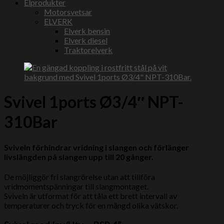
Elprodukter
Motorsvetsar
ELVERK
Elverk bensin
Elverk diesel
Traktorelverk
Svivel 1ports Ø3/4″ NPT-
310Bar
Sviveln förhindrar vridning i slangen och förlänger
livslängden på slangen upp till 20 gånger.
De möjliggör fri slangrörelse utan att tillföra
vridmomentspänningar till slangmontaget.
Sviveln är utformat för att tåla ett brett intervall av
temperaturer och tryck för en mängd olika vätskor.