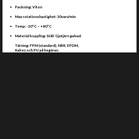
Packning: Viton
Max rotationshastighet: 30varv/min
Temp: -20°C – +80°C
Material koppling: Stål/ Gjutjärn galvad.
Tätning: FPM (standard), NBR, EPDM,
Kalrez och PU på begäran.