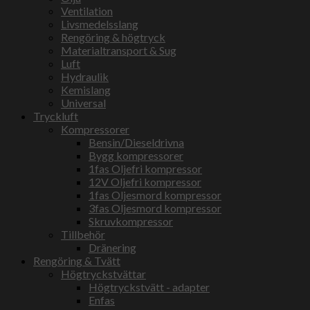
Ventilation
Livsmedelsslang
Rengöring & högtryck
Materialtransport & Sug
Luft
Hydraulik
Kemislang
Universal
Tryckluft
Kompressorer
Bensin/Dieseldrivna
Bygg kompressorer
1fas Oljefri kompressor
12V Oljefri kompressor
1fas Oljesmord kompressor
3fas Oljesmord kompressor
Skruvkompressor
Tillbehör
Dränering
Rengöring & Tvätt
Högtryckstvättar
Högtryckstvätt - adapter
Enfas