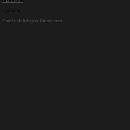
Snabbkoll
Camlock
CamLock Adapter för vaccum