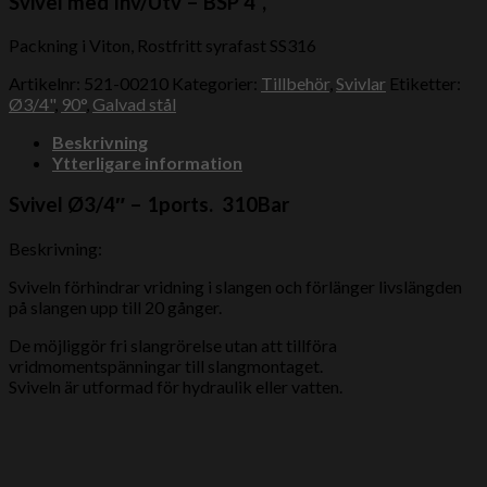
Svivel med Inv/Utv – BSP 4”,
Packning i Viton, Rostfritt syrafast SS316
Artikelnr:
521-00210
Kategorier:
Tillbehör
,
Svivlar
Etiketter:
Ø3/4"
,
90°
,
Galvad stål
Beskrivning
Ytterligare information
Svivel Ø3/4″ – 1ports. 310Bar
Beskrivning:
Sviveln förhindrar vridning i slangen och förlänger livslängden
på slangen upp till 20 gånger.
De möjliggör fri slangrörelse utan att tillföra
vridmomentspänningar till slangmontaget.
Sviveln är utformad för hydraulik eller vatten.