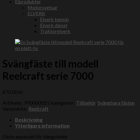
Elprodukter
Motorsvetsar
ELVERK
Elverk bensin
Elverk diesel
Traktorelverk
Svängfäste till modell
Reelcraft serie 7000
870.00
kr
Artikelnr:
970000021
Kategorier:
Tillbehör
,
Svängbara fästen
Varumärke:
Reelcraft
Beskrivning
Ytterligare information
Fäste anpassat för slangvindor