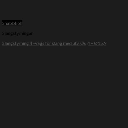
Snabbkoll
Slangstyrningar
Slangstyrning 4 -Vägs för slang med utv. Ø6,4 – Ø15,9