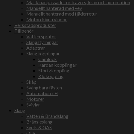
Maskinanpassade för travers, kran och automation
Manuellt hanterad med vev
Manuellt hanterad med fjäderretur
Motordrivna vindor
Verkstadsprodukter
Tillbehör
Vatten sprutor
Slangstyrningar
Adaptrar
Slangkopplingar
Camlock
Kardan kopplingar
Stortzkoppling
Klokoppling
Skåp
Svängbara fästen
Automation / El
Motorer
Svivlar
Slang
Vatten & Brandslang
Bränsleslang
Svets & GAS
Ólja