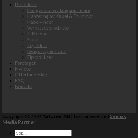
Produkter
Slangvindor & Slangupprullare
Hantering av Kabel & Trummor
Kabelvindor
Verkstadsprodukter
Tillbehör
Slang
Tryckluft
Rengöring & Tvätt
Elprodukter
Företaget
Nyheter
Offertunderlag
FAQ
Kontakt
Copyright 2026 ©
Autoreel AB
| I samarbete med
Svensk
Media Partner
Sök