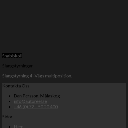
Snabbkoll
Slangstyrningar
Slangstyrning 4 -Vägs multiposition.
Kontakta Oss
Dan Persson, Målaskog
info@autoreel.se
+46 (0) 72 – 50 20 400
Sidor
Hem