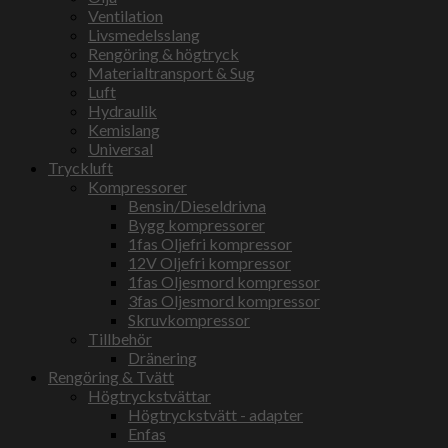
Ventilation
Livsmedelsslang
Rengöring & högtryck
Materialtransport & Sug
Luft
Hydraulik
Kemislang
Universal
Tryckluft
Kompressorer
Bensin/Dieseldrivna
Bygg kompressorer
1fas Oljefri kompressor
12V Oljefri kompressor
1fas Oljesmord kompressor
3fas Oljesmord kompressor
Skruvkompressor
Tillbehör
Dränering
Rengöring & Tvätt
Högtryckstvättar
Högtryckstvätt - adapter
Enfas