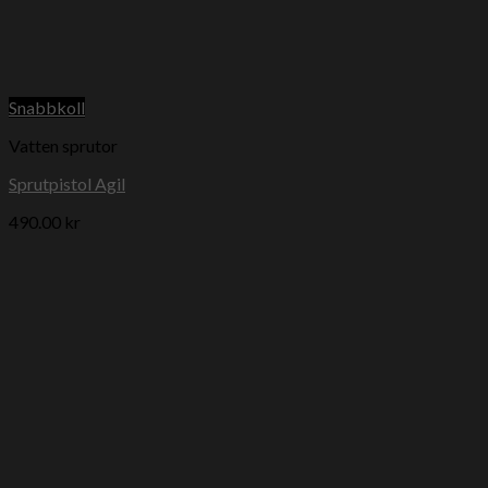
Snabbkoll
Vatten sprutor
Sprutpistol Agil
490.00
kr