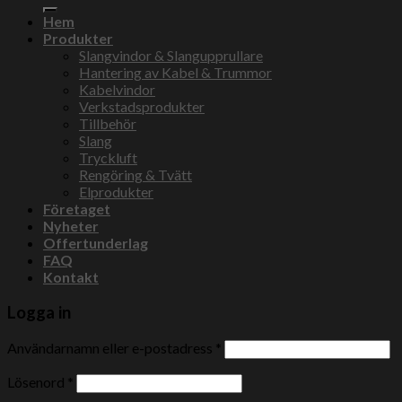
efter:
Hem
Produkter
Slangvindor & Slangupprullare
Hantering av Kabel & Trummor
Kabelvindor
Verkstadsprodukter
Tillbehör
Slang
Tryckluft
Rengöring & Tvätt
Elprodukter
Företaget
Nyheter
Offertunderlag
FAQ
Kontakt
Logga in
Användarnamn eller e-postadress
*
Lösenord
*