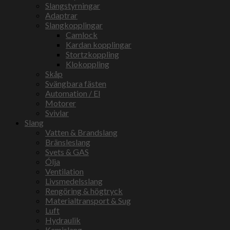
Slangstyrningar
Adaptrar
Slangkopplingar
Camlock
Kardan kopplingar
Stortzkoppling
Klokoppling
Skåp
Svängbara fästen
Automation / El
Motorer
Svivlar
Slang
Vatten & Brandslang
Bränsleslang
Svets & GAS
Ólja
Ventilation
Livsmedelsslang
Rengöring & högtryck
Materialtransport & Sug
Luft
Hydraulik
Kemislang