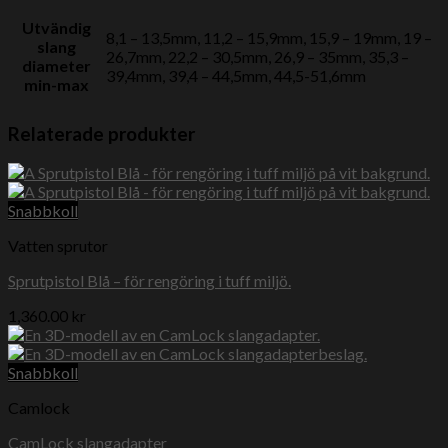
Utvändig
8,1 – 13,5mm, 11,2 – 15,9mm, 15,9 – 19mm, 19 –
slang
26,7mm, 22,2 – 30,5mm, 26,9 – 35mm, 35,3 –
diameter
39,4mm, 39,4 – 44,5mm, 44,5-51,6mm
min-max
Relaterade produkter
Snabbkoll
Vatten sprutor
Sprutpistol Blå – för rengöring i tuff miljö.
1,360.00
kr
Snabbkoll
Camlock
CamLock slangadapter