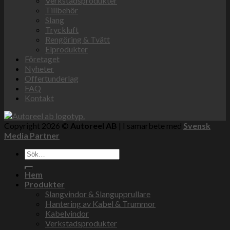
Verkstadsprodukter
Tillbehör
Slang
Tryckluft
Rengöring & Tvätt
Elprodukter
Företaget
Nyheter
Offertunderlag
FAQ
Kontakt
Copyright 2026 ©
Autoreel AB
| I samarbete med
Svensk
Media Partner
Sök
efter:
Hem
Produkter
Slangvindor & Slangupprullare
Hantering av Kabel & Trummor
Kabelvindor
Verkstadsprodukter