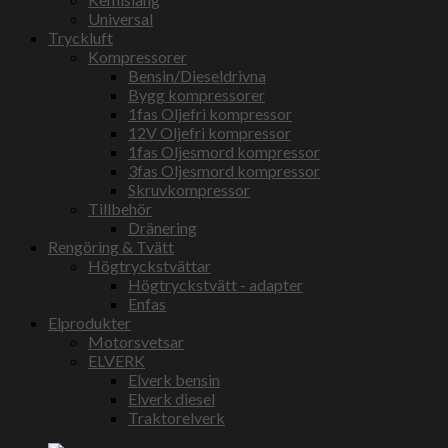
Universal
Tryckluft
Kompressorer
Bensin/Dieseldrivna
Bygg kompressorer
1fas Oljefri kompressor
12V Oljefri kompressor
1fas Oljesmord kompressor
3fas Oljesmord kompressor
Skruvkompressor
Tillbehör
Dränering
Rengöring & Tvätt
Högtryckstvättar
Högtryckstvätt - adapter
Enfas
Elprodukter
Motorsvetsar
ELVERK
Elverk bensin
Elverk diesel
Traktorelverk