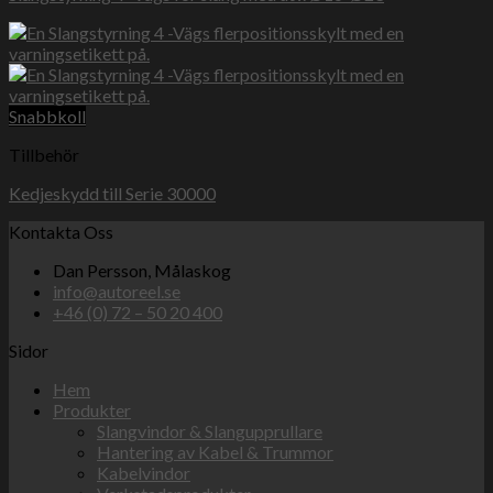
Snabbkoll
Tillbehör
Kedjeskydd till Serie 30000
Kontakta Oss
Dan Persson, Målaskog
info@autoreel.se
+46 (0) 72 – 50 20 400
Sidor
Hem
Produkter
Slangvindor & Slangupprullare
Hantering av Kabel & Trummor
Kabelvindor