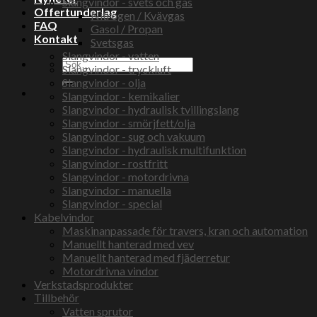
Slangvindor - svets och gas
Offertunderlag
Nitrogen / Kvävgas
FAQ
Gasol / Propan
Kontakt
Svetsgas
Slangvindor - vatten
Sök
Slangvindor - tryckluft
efter:
Slangvindor - olja
Slangvindor - kemikalier
Slangvindor - hydraulisk tvillingslang
Slangvindor - smörjfett/olja
Slangvindor - sug och vakuum
Slangvindor - hydraulisk multifunktion
Slangvindor - rostfritt
Slangvindor - motordrivna
Slangvindor - manuella
Slangvindor - special
Kabelvindor
Maskinanpassade för travers, kran och automation
Manuellt hanterad med vev
Manuellt hanterad med fjäderretur
Motordrivna vindor
Verkstadsprodukter
Tillbehör
Vatten sprutor