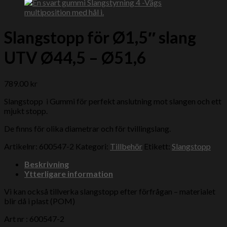
Slangstopp för Ø1,5″ slang
UTV Ø44,5 – Ø51,6
789.00
kr
Slangstopp i Gummi för perfekt anslutning mot slangen och ett
mjukt stopp.
De finns för olika diametrar och för tvillingslang.
Artikelnr:
600547-2
Kategori:
Tillbehör
Etikett:
Slangstopp
Beskrivning
Ytterligare information
Vi kan också tillverka slangstopp efter förfrågan – materialet
blir då i plast (POM)
Art nr : 600547-2