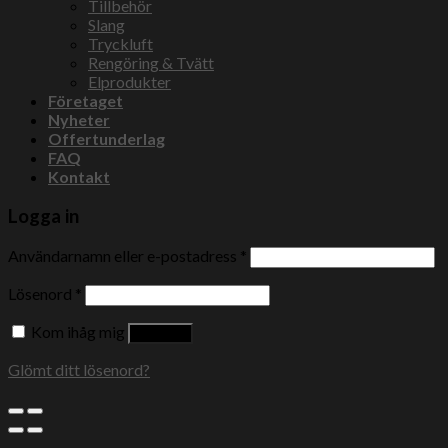
Tillbehör
Slang
Tryckluft
Rengöring & Tvätt
Elprodukter
Företaget
Nyheter
Offertunderlag
FAQ
Kontakt
Logga in
Användarnamn eller e-postadress
*
Lösenord
*
Kom ihåg mig
Logga in
Glömt ditt lösenord?