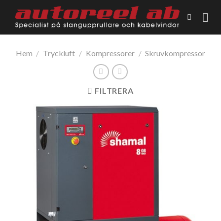
Skip
to
content
Hem
/
Tryckluft
/
Kompressorer
/
Skruvkompressor
FILTRERA