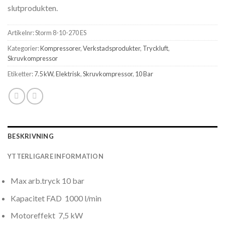
slutprodukten.
Artikelnr:
Storm 8-10-270 ES
Kategorier:
Kompressorer
,
Verkstadsprodukter
,
Tryckluft
,
Skruvkompressor
Etiketter:
7.5 kW
,
Elektrisk
,
Skruvkompressor
,
10 Bar
BESKRIVNING
YTTERLIGARE INFORMATION
Max arb.tryck 10 bar
Kapacitet FAD 1000 l/min
Motoreffekt 7,5 kW