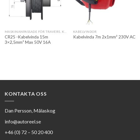
MASKINANPASSADE FÖR TRAVERS, KRAN OCH AUTOMATION
KABELVINDOR
CR25 -Kabelvinda 15m
Kabelvinda 7m 2x1mm² 230V AC
3×2,5mm² Max 50V 16A
KONTAKTA OSS
Dan Persson, Målaskog
info@autoreel.se
+46 (0) 72 – 50 20 400