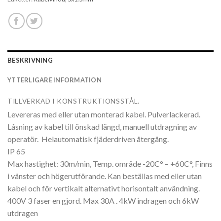
BESKRIVNING
YTTERLIGARE INFORMATION
TILLVERKAD I KONSTRUKTIONSSTÅL.
Levereras med eller utan monterad kabel.
Pulverlackerad.
Låsning av kabel till önskad längd, manuell utdragning av
operatör.
Helautomatisk fjäderdriven återgång.
IP 65
Max hastighet: 30m/min, Temp. område -20C° – +60C°, Finns
i vänster och högerutförande. Kan beställas med eller utan
kabel och för vertikalt alternativt horisontalt användning.
400V 3 faser en gjord. Max 30A . 4kW indragen och 6kW
utdragen