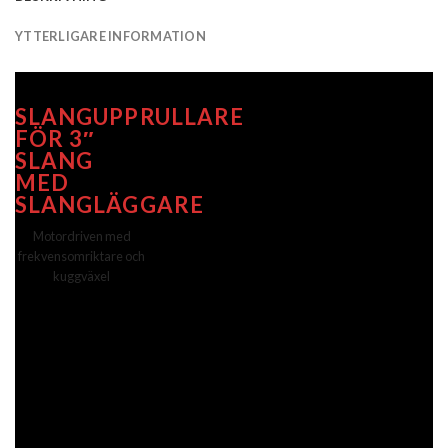
YTTERLIGARE INFORMATION
SLANGUPPRULLARE
FÖR 3″
SLANG
MED
SLANGLÄGGARE
Motordriven med
frekvensomriktare och
kuggväxel