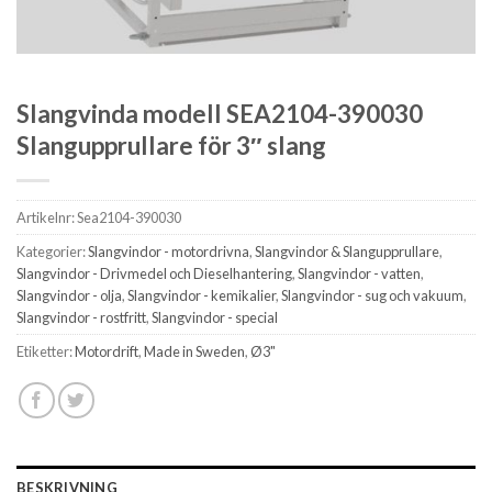
Slangvinda modell SEA2104-390030
Slangupprullare för 3″ slang
Artikelnr:
Sea2104-390030
Kategorier:
Slangvindor - motordrivna
,
Slangvindor & Slangupprullare
,
Slangvindor - Drivmedel och Dieselhantering
,
Slangvindor - vatten
,
Slangvindor - olja
,
Slangvindor - kemikalier
,
Slangvindor - sug och vakuum
,
Slangvindor - rostfritt
,
Slangvindor - special
Etiketter:
Motordrift
,
Made in Sweden
,
Ø3"
BESKRIVNING