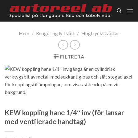
Skip
to
content
Hem
/
Rengöring & Tvätt
/
Högtryckstvättar
FILTRERA
KEW koppling hane 1/4″ inv (för lansar
med ventilerade handtag)