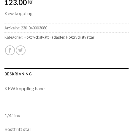
123.00
kr
Kew koppling
Artikelnr:
230-040003080
Kategorier:
Högtryckstvätt - adapter
,
Högtryckstvättar
BESKRIVNING
KEW koppling hane
1/4″ inv
Rostfritt stål