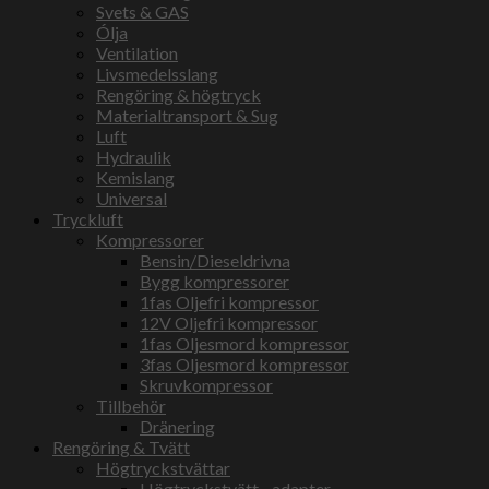
Svets & GAS
Ólja
Ventilation
Livsmedelsslang
Rengöring & högtryck
Materialtransport & Sug
Luft
Hydraulik
Kemislang
Universal
Tryckluft
Kompressorer
Bensin/Dieseldrivna
Bygg kompressorer
1fas Oljefri kompressor
12V Oljefri kompressor
1fas Oljesmord kompressor
3fas Oljesmord kompressor
Skruvkompressor
Tillbehör
Dränering
Rengöring & Tvätt
Högtryckstvättar
Högtryckstvätt - adapter