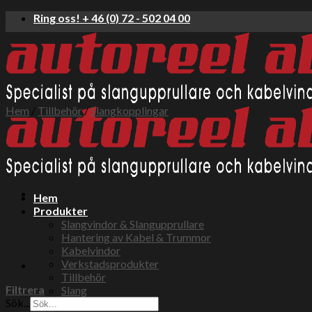
Skip
Ring oss! + 46 (0) 72 - 502 04 00
to
content
Hem
/
Tillbehör
/
Slangkopplingar
Hem
Produkter
Slangvindor & Slangupprullare
Hantering av Kabel & Trummor
Kabelvindor
Verkstadsprodukter
Tillbehör
Filtrera
Slang
Sök...
Tryckluft