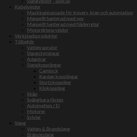
Slangvindor - special
Kabelvindor
Maskinanpassade för travers, kran och automation
Manuellt hanterad med vev
Manuellt hanterad med fjäderretur
Motordrivna vindor
Verkstadsprodukter
Tillbehör
Vatten sprutor
Slangstyrningar
Adaptrar
Slangkopplingar
Camlock
Kardan kopplingar
Stortzkoppling
Klokoppling
Skåp
Svängbara fästen
Automation / El
Motorer
Svivlar
Slang
Vatten & Brandslang
Bränsleslang