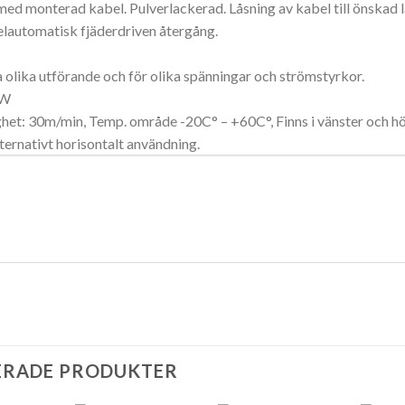
 med monterad kabel.
Pulverlackerad.
Låsning av kabel till önskad l
lautomatisk fjäderdriven återgång.
ra olika utförande och för olika spänningar och strömstyrkor.
0W
het: 30m/min, Temp. område -20C° – +60C°, Finns i vänster och hö
lternativt horisontalt användning.
ERADE PRODUKTER