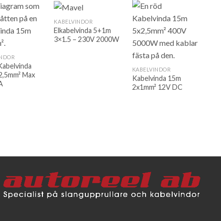
KABELVINDOR
Elkabelvinda 5+1m
3×1.5 – 230V 2000W
INDOR
Kabelvinda
KABELVINDOR
2,5mm² Max
Kabelvinda 15m
A
2x1mm² 12V DC