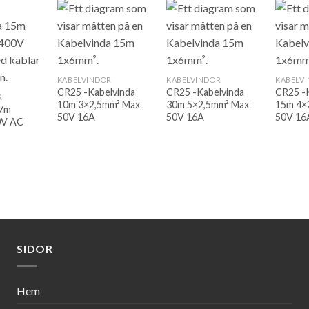
KABELVINDOR
KABELVINDOR
KABELV
CR25 -Kabelvinda
CR25 -Kabelvinda
CR25 -
R
10m 3×2,5mm² Max
30m 5×2,5mm² Max
15m 4×
 7m
50V 16A
50V 16A
50V 16
0V AC
SIDOR
Hem