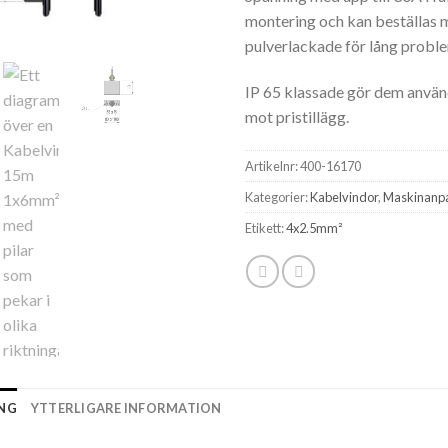
montering och kan beställas m
pulverlackade för lång proble
IP 65 klassade gör dem använ
mot pristillägg.
Artikelnr:
400-16170
Kategorier:
Kabelvindor
,
Maskinanpas
Etikett:
4x2.5mm²
ING
YTTERLIGARE INFORMATION