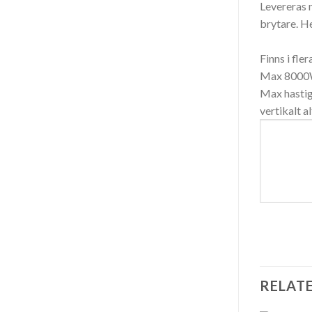
Levereras
brytare.
He
Finns i fle
Max 800
Max hastig
vertikalt a
RELAT