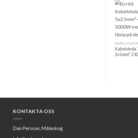
KABELVINDO
Kabelvinda
2x1mm² 23
KONTAKTA OSS
Dan Persson, Målaskog