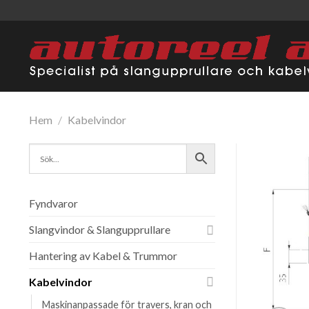
Skip
to
content
Hem
/
Kabelvindor
Fyndvaror
Slangvindor & Slangupprullare
Hantering av Kabel & Trummor
Kabelvindor
Maskinanpassade för travers, kran och