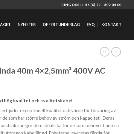
RING OSS! + 46 (0) 72 - 502 04 00
TAGET
NYHETER
OFFERTUNDERLAG
FAQ
KONTAKT
inda 40m 4×2,5mm² 400V AC
hög kvalitet och kvalitetskabel.
erbjuder exceptionell kvalitet och värde för förvaring av
för de som har större behov av ström och kapacitet .
Deras
konstruktion gör dem idealiska för de som behöver hantera
llt utdragen kabellängd. Enheterna levereras färdig för