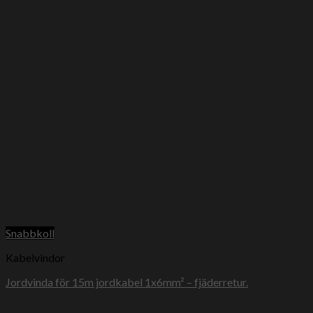
Snabbkoll
Kabelvindor
Jordvinda för 15m jordkabel 1x6mm² – fjäderretur.