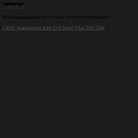
Snabbkoll
Maskinanpassade för travers, kran och automation
CR25 -Kabelvinda 10m 5×2,5mm² Max 50V 16A