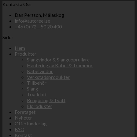
Kontakta Oss
Dan Persson, Målaskog
info@autoreel.se
+46 (0) 72 – 50 20 400
Sidor
Hem
Produkter
Slangvindor & Slangupprullare
Hantering av Kabel & Trummor
Kabelvindor
Verkstadsprodukter
Tillbehör
Slang
Tryckluft
Rengöring & Tvätt
Elprodukter
Företaget
Nyheter
Offertunderlag
FAQ
Kontakt