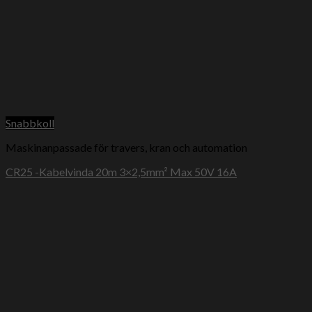
Snabbkoll
Maskinanpassade för travers, kran och automation
CR25 -Kabelvinda 20m 3×2,5mm² Max 50V 16A