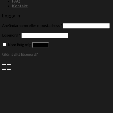
FAQ
Kontakt
Logga in
Användarnamn eller e-postadress
*
Lösenord
*
Kom ihåg mig
Logga in
Glömt ditt lösenord?