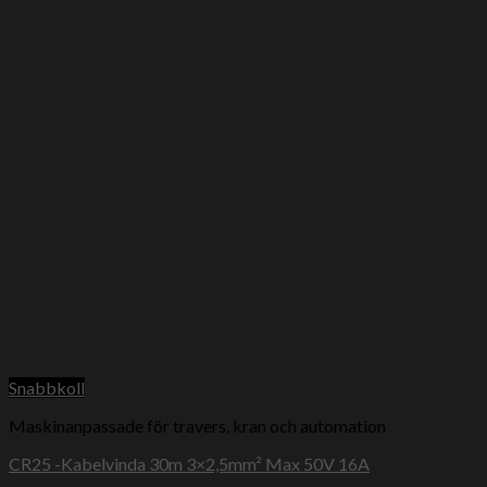
Snabbkoll
Maskinanpassade för travers, kran och automation
CR25 -Kabelvinda 30m 3×2,5mm² Max 50V 16A