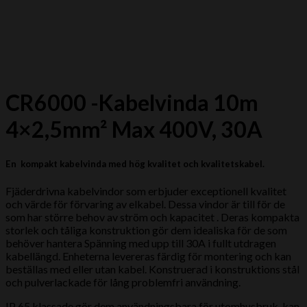
CR6000 -Kabelvinda 10m
4×2,5mm² Max 400V, 30A
En kompakt kabelvinda med hög kvalitet och kvalitetskabel.
Fjäderdrivna kabelvindor som erbjuder exceptionell kvalitet
och värde för förvaring av elkabel. Dessa vindor är till för de
som har större behov av ström och kapacitet .
Deras kompakta
storlek och tåliga konstruktion gör dem idealiska för de som
behöver hantera Spänning med upp till 30A i fullt utdragen
kabellängd. Enheterna levereras färdig för montering och kan
beställas med eller utan kabel. Konstruerad i konstruktions stål
och pulverlackade för lång problemfri användning.
IP 65 klassade gör dem användningsbara för utomhusbruk, kan