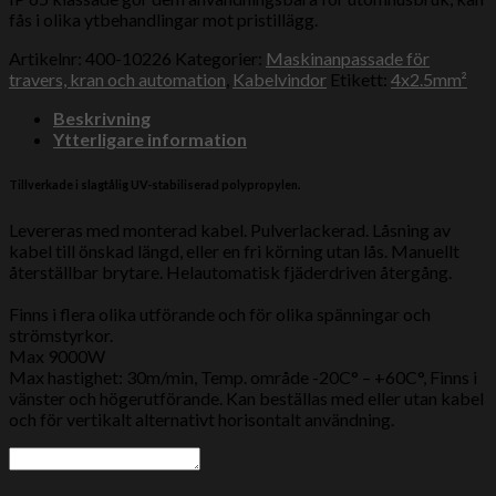
fås i olika ytbehandlingar mot pristillägg.
Artikelnr:
400-10226
Kategorier:
Maskinanpassade för
travers, kran och automation
,
Kabelvindor
Etikett:
4x2.5mm²
Beskrivning
Ytterligare information
Tillverkade i slagtålig UV-stabiliserad polypropylen.
Levereras med monterad kabel.
Pulverlackerad.
Låsning av
kabel till önskad längd, eller en fri körning utan lås.
Manuellt
återställbar brytare.
Helautomatisk fjäderdriven återgång.
Finns i flera olika utförande och för olika spänningar och
strömstyrkor.
Max 9000W
Max hastighet: 30m/min, Temp. område -20C° – +60C°, Finns i
vänster och högerutförande. Kan beställas med eller utan kabel
och för vertikalt alternativt horisontalt användning.