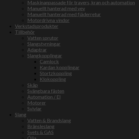
Maskinanpassade för travers, kran och automation
Manuellt hanterad med vev
Manuellt hanterad med fjäderretur
Motordrivna vindor
Verkstadsprodukter
Tillbehör
Vatten sprutor
Slangstyrningar
Adaptrar
Slangkopplingar
Camlock
Kardan kopplingar
Stortzkoppling
Klokoppling
Skåp
Svängbara fästen
Automation / El
Motorer
Svivlar
Slang
Vatten & Brandslang
Bränsleslang
Svets & GAS
Ólja