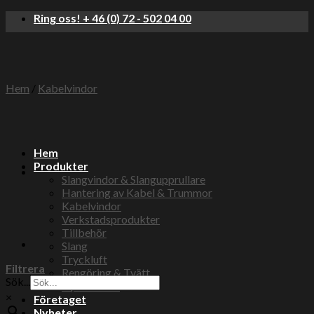
Skip
Ring oss! + 46 (0) 72 - 502 04 00
to
content
Hem
/
Kabelvindor
Hem
Produkter
Slangvindor & Slangupprullare
Hantering av Kabel & Trummor
Kabelvindor
Verkstadsprodukter
Tillbehör
Slang
Tryckluft
Filtrera
Rengöring & Tvätt
Sök...
Elprodukter
×
Företaget
Nyheter