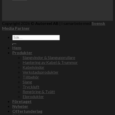
Copyright 2026 ©
Autoreel AB
| I samarbete med
Svensk
Media Partner
Sök
efter:
Hem
Produkter
Slangvindor & Slangupprullare
Hantering av Kabel & Trummor
Kabelvindor
Verkstadsprodukter
Tillbehör
Slang
Tryckluft
Rengöring & Tvätt
Elprodukter
Företaget
Nyheter
Offertunderlag