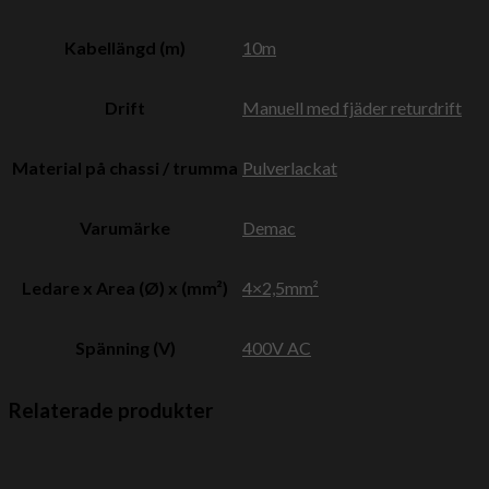
Kabellängd (m)
10m
Drift
Manuell med fjäder returdrift
Material på chassi / trumma
Pulverlackat
Varumärke
Demac
Ledare x Area (Ø) x (mm²)
4×2,5mm²
Spänning (V)
400V AC
Relaterade produkter