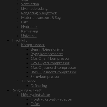
Ventilation
Livsmedelsslang
Rengöring & högtryck
Materialtransport & Sug
Luft
Hydraulik
Kemislang
Universal
Tryckluft
Kompressorer
Bensin/Dieseldrivna
Bygg kompressorer
1fas Oljefri kompressor
12V Oljefri kompressor
1fas Oljesmord kompressor
3fas Oljesmord kompressor
Skruvkompressor
Tillbehör
Dränering
Rengöring & Tvätt
Högtryckstvättar
Högtryckstvätt - adapter
Enfas