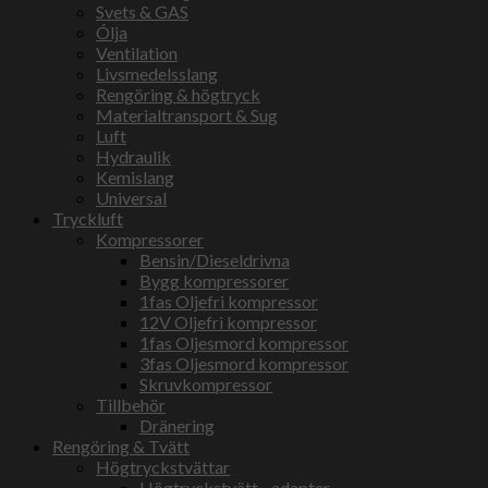
Svets & GAS
Ólja
Ventilation
Livsmedelsslang
Rengöring & högtryck
Materialtransport & Sug
Luft
Hydraulik
Kemislang
Universal
Tryckluft
Kompressorer
Bensin/Dieseldrivna
Bygg kompressorer
1fas Oljefri kompressor
12V Oljefri kompressor
1fas Oljesmord kompressor
3fas Oljesmord kompressor
Skruvkompressor
Tillbehör
Dränering
Rengöring & Tvätt
Högtryckstvättar
Högtryckstvätt - adapter