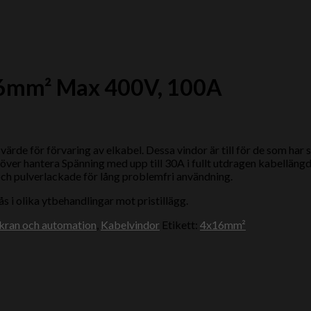
6mm² Max 400V, 100A
ärde för förvaring av elkabel. Dessa vindor är till för de som har
över hantera Spänning med upp till 30A i fullt utdragen kabellängd
 och pulverlackade för lång problemfri användning.
 i olika ytbehandlingar mot pristillägg.
 kran och automation
,
Kabelvindor
Etikett:
4x16mm²