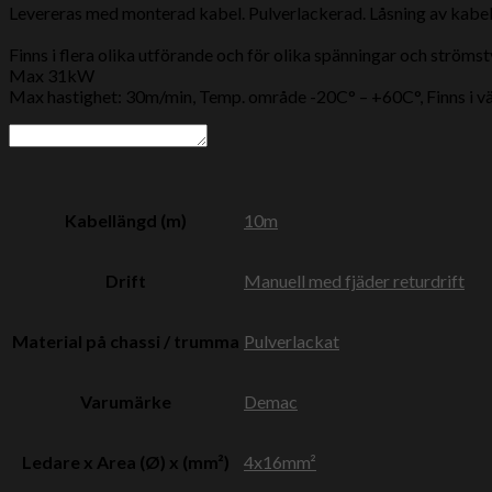
Levereras med monterad kabel.
Pulverlackerad.
Låsning av kabel 
Finns i flera olika utförande och för olika spänningar och strömst
Max 31kW
Max hastighet: 30m/min, Temp. område -20C° – +60C°, Finns i väns
Kabellängd (m)
10m
Drift
Manuell med fjäder returdrift
Material på chassi / trumma
Pulverlackat
Varumärke
Demac
Ledare x Area (Ø) x (mm²)
4x16mm²