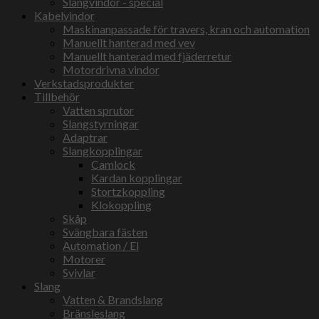
Slangvindor - special
Kabelvindor
Maskinanpassade för travers, kran och automation
Manuellt hanterad med vev
Manuellt hanterad med fjäderretur
Motordrivna vindor
Verkstadsprodukter
Tillbehör
Vatten sprutor
Slangstyrningar
Adaptrar
Slangkopplingar
Camlock
Kardan kopplingar
Stortzkoppling
Klokoppling
Skåp
Svängbara fästen
Automation / El
Motorer
Svivlar
Slang
Vatten & Brandslang
Bränsleslang