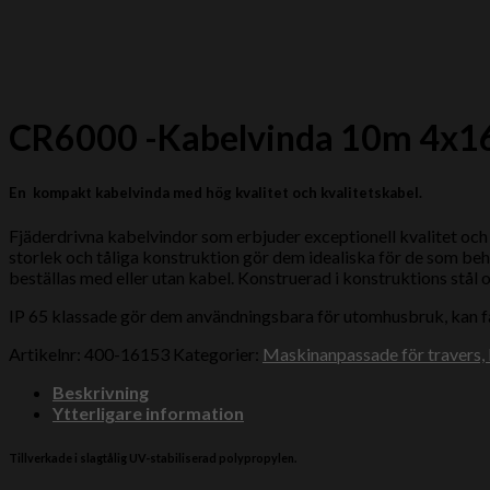
CR6000 -Kabelvinda 10m 4x1
En kompakt kabelvinda med hög kvalitet och kvalitetskabel.
Fjäderdrivna kabelvindor som erbjuder exceptionell kvalitet och v
storlek och tåliga konstruktion gör dem idealiska för de som beh
beställas med eller utan kabel. Konstruerad i konstruktions stål
IP 65 klassade gör dem användningsbara för utomhusbruk, kan fås
Artikelnr:
400-16153
Kategorier:
Maskinanpassade för travers,
Beskrivning
Ytterligare information
Tillverkade i slagtålig UV-stabiliserad polypropylen.