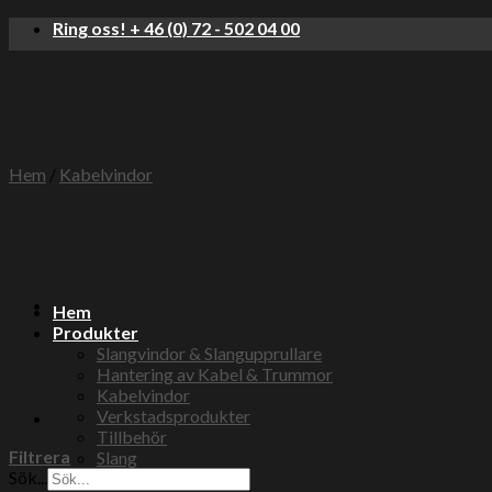
Skip
Ring oss! + 46 (0) 72 - 502 04 00
to
content
Hem
/
Kabelvindor
Hem
Produkter
Slangvindor & Slangupprullare
Hantering av Kabel & Trummor
Kabelvindor
Verkstadsprodukter
Tillbehör
Filtrera
Slang
Sök...
Tryckluft