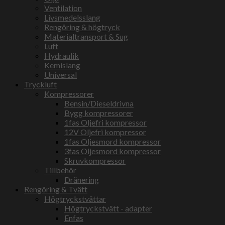
Ventilation
Livsmedelsslang
Rengöring & högtryck
Materialtransport & Sug
Luft
Hydraulik
Kemislang
Universal
Tryckluft
Kompressorer
Bensin/Dieseldrivna
Bygg kompressorer
1fas Oljefri kompressor
12V Oljefri kompressor
1fas Oljesmord kompressor
3fas Oljesmord kompressor
Skruvkompressor
Tillbehör
Dränering
Rengöring & Tvätt
Högtryckstvättar
Högtryckstvätt - adapter
Enfas