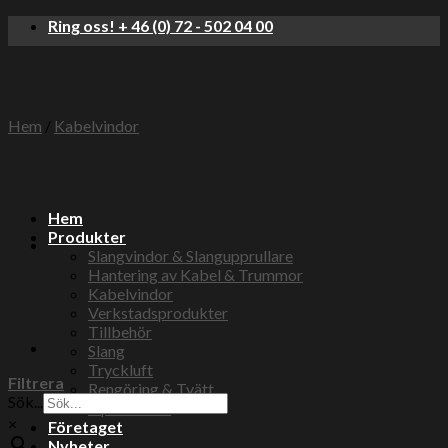
Skip
Ring oss! + 46 (0) 72 - 502 04 00
to
content
Hem
/
Kabelvindor
Hem
Produkter
Slangvindor & Slangupprullare
Hantering av Kabel & Trummor
Kabelvindor
Verkstadsprodukter
Tillbehör
Slang
Tryckluft
Filtrera
Rengöring & Tvätt
Sök...
Elprodukter
×
Företaget
Nyheter