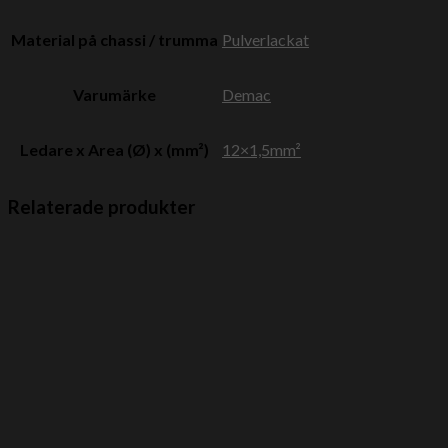
Material på chassi / trumma
Pulverlackat
Varumärke
Demac
Ledare x Area (Ø) x (mm²)
12×1,5mm²
Relaterade produkter