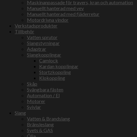
Maskinanpassade för travers, kran och automation
Manuellt hanterad med vev
Manuellt hanterad med fjäderretur
Motordrivna vindor
Verkstadsprodukter
Tillbehör
Vatten sprutor
Slangstyrningar
Adaptrar
Slangkopplingar
Camlock
Kardan kopplingar
Stortzkoppling
Klokoppling
Skåp
Svängbara fästen
Automation / El
Motorer
Svivlar
Slang
Vatten & Brandslang
Bränsleslang
Svets & GAS
Ólja