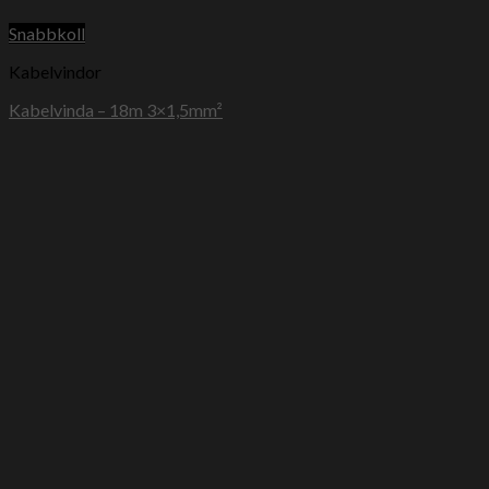
Snabbkoll
Kabelvindor
Kabelvinda – 18m 3×1,5mm²