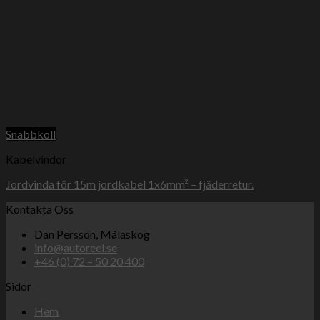
Snabbkoll
Kabelvindor
Jordvinda för 15m jordkabel 1x6mm² – fjäderretur.
Kontakta Oss
Dan Persson, Målaskog
info@autoreel.se
+46 (0) 72 – 50 20 400
Sidor
Hem