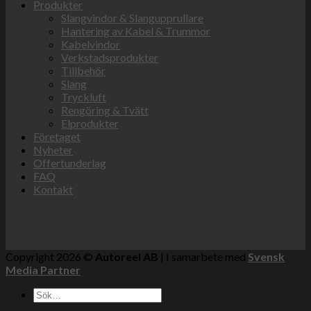
Produkter
Slangvindor & Slangupprullare
Hantering av Kabel & Trummor
Kabelvindor
Verkstadsprodukter
Tillbehör
Slang
Tryckluft
Rengöring & Tvätt
Elprodukter
Företaget
Nyheter
Offertunderlag
FAQ
Kontakt
Copyright 2026 ©
Autoreel AB
| I samarbete med
Svensk
Media Partner
Sök
efter: