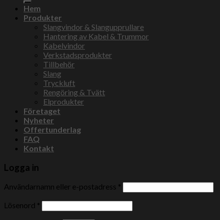
Hem
Produkter
Slangvindor & Slangupprullare
Hantering av Kabel & Trummor
Kabelvindor
Verkstadsprodukter
Tillbehör
Slang
Tryckluft
Rengöring & Tvätt
Elprodukter
Företaget
Nyheter
Offertunderlag
FAQ
Kontakt
Logga in
Användarnamn eller e-postadress
*
Lösenord
*