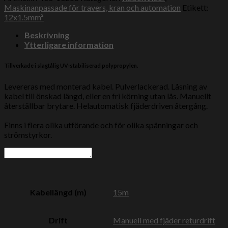
Maskinanpassade för travers, kran och automation
Etikett:
12x1.5mm²
Beskrivning
Ytterligare information
Tillverkade i slagtålig UV-stabiliserad polypropylen.
Levereras med monterad kabel.
Pulverlackerad.
Låsning av
kabel till önskad längd, eller en fri körning utan lås.
Manuellt
återställbar brytare.
Helautomatisk fjäderdriven återgång.
Finns i flera olika utförande och för olika spänningar och
strömstyrkor.
Kabellängd (m)
15m
Drift
Manuell med fjäder returdrift