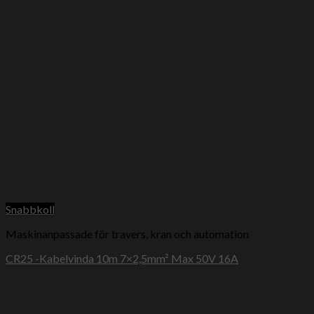
Snabbkoll
Maskinanpassade för travers, kran och automation
CR25 -Kabelvinda 10m 7×2,5mm² Max 50V 16A