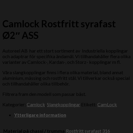
Camlock Rostfritt syrafast
Ø2″ ASS
Autoreel AB har ett stort sortiment av Industriella kopplingar
och adaptrar för specifika ändamål. Vi tillhandahåller flera olika
varianter av Camlock-, Kardan-, och Storz- kopplingar m fl.
Våra slangkopplingar finns i flera olika material, bland annat
aluminium, mässing och rostfritt stål. Vi tillverkar också special
och tillhandahåller olika tillbehör.
Filtrera fram den modell som passar bäst.
Kategorier:
Camlock
,
Slangkopplingar
Etikett:
CamLock
Ytterligare information
Material på chassi / trumma
Rostfritt syrafast 316