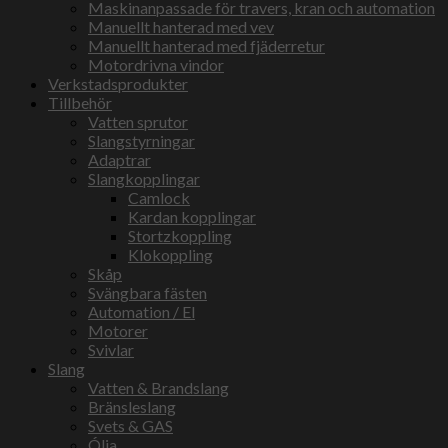
Maskinanpassade för travers, kran och automation
Manuellt hanterad med vev
Manuellt hanterad med fjäderretur
Motordrivna vindor
Verkstadsprodukter
Tillbehör
Vatten sprutor
Slangstyrningar
Adaptrar
Slangkopplingar
Camlock
Kardan kopplingar
Stortzkoppling
Klokoppling
Skåp
Svängbara fästen
Automation / El
Motorer
Svivlar
Slang
Vatten & Brandslang
Bränsleslang
Svets & GAS
Ólja