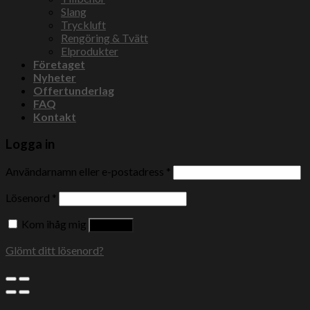
Slang
Tryckluft
Rengöring & Tvätt
Elprodukter
Företaget
Nyheter
Offertunderlag
FAQ
Kontakt
Logga in
Användarnamn eller e-postadress
*
Lösenord
*
Kom ihåg mig
Logga in
Glömt ditt lösenord?