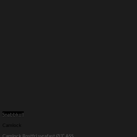
Snabbkoll
Camlock
Camlock Rostfri syrafast Ø3″ ASS