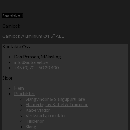
Snabbkoll
Camlock
Camlock Aluminium Ø1,5″ ALL
Kontakta Oss
Dan Persson, Målaskog
info@autoreel.se
+46 (0) 72 – 50 20 400
Sidor
Hem
Produkter
Slangvindor & Slangupprullare
Hantering av Kabel & Trummor
Kabelvindor
Verkstadsprodukter
Tillbehör
Slang