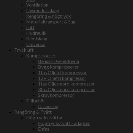
Ventilation
Livsmedelsslang
Rengöring & högtryck
Materialtransport & Sug
Luft
Hydraulik
Kemislang
Universal
Tryckluft
Kompressorer
Bensin/Dieseldrivna
Bygg kompressorer
1fas Oljefri kompressor
12V Oljefri kompressor
1fas Oljesmord kompressor
3fas Oljesmord kompressor
Skruvkompressor
Tillbehör
Dränering
Rengöring & Tvätt
Högtryckstvättar
Högtryckstvätt - adapter
Enfas