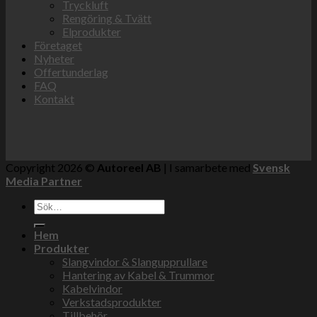
Tryckluft
Rengöring & Tvätt
Elprodukter
Företaget
Nyheter
Offertunderlag
FAQ
Kontakt
Copyright 2026 ©
Autoreel AB
| I samarbete med
Svensk
Media Partner
Sök
efter:
Hem
Produkter
Slangvindor & Slangupprullare
Hantering av Kabel & Trummor
Kabelvindor
Verkstadsprodukter
Tillbehör