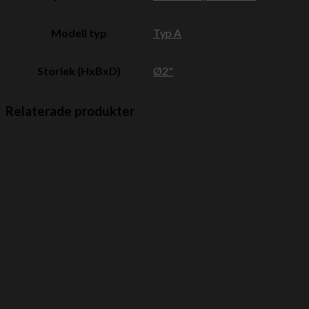
Modell typ
Typ A
Storlek (HxBxD)
Ø2"
Relaterade produkter