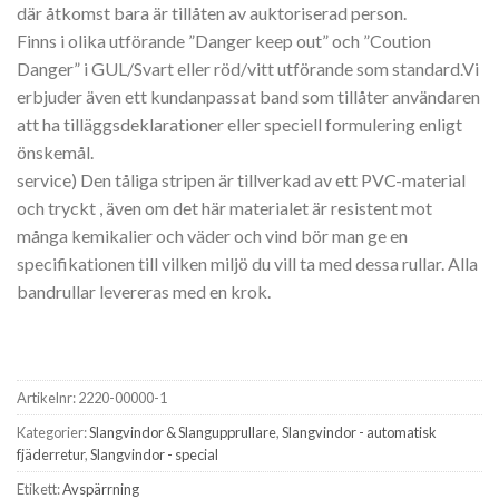
där åtkomst bara är tillåten av auktoriserad person.
Finns i olika utförande ”Danger keep out” och ”Coution
Danger” i GUL/Svart eller röd/vitt utförande som standard.Vi
erbjuder även ett kundanpassat band som tillåter användaren
att ha tilläggsdeklarationer eller speciell formulering enligt
önskemål.
service) Den tåliga stripen är tillverkad av ett PVC-material
och tryckt , även om det här materialet är resistent mot
många kemikalier och väder och vind bör man ge en
specifikationen till vilken miljö du vill ta med dessa rullar. Alla
bandrullar levereras med en krok.
Artikelnr:
2220-00000-1
Kategorier:
Slangvindor & Slangupprullare
,
Slangvindor - automatisk
fjäderretur
,
Slangvindor - special
Etikett:
Avspärrning