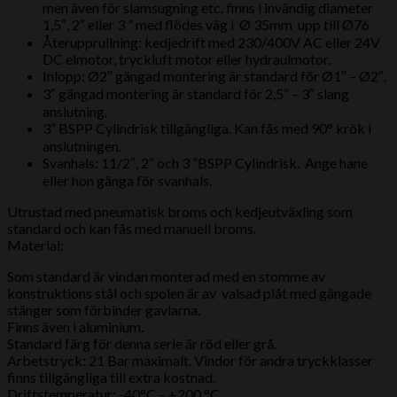
men även för slamsugning etc. finns i invändig diameter
1,5″, 2″ eller 3 ” med flödes väg i Ø 35mm upp till Ø76
Återupprullning: kedjedrift med 230/400V AC eller 24V
DC elmotor, tryckluft motor eller hydraulmotor.
Inlopp: Ø2″ gängad montering är standard för Ø1″ – Ø2″.
3″ gängad montering är standard för 2,5″ – 3″ slang
anslutning.
3″ BSPP Cylindrisk tillgängliga. Kan fås med 90° krök i
anslutningen.
Svanhals: 11/2″, 2″ och 3 ”BSPP Cylindrisk. Ange hane
eller hon gänga för svanhals.
Utrustad med pneumatisk broms och kedjeutväxling som
standard och kan fås med manuell broms.
Material:
Som standard är vindan monterad med en stomme av
konstruktions stål och spolen är av valsad plåt med gängade
stänger som förbinder gavlarna.
Finns även i aluminium.
Standard färg för denna serie är röd eller grå.
Arbetstryck: 21 Bar maximalt. Vindor för andra tryckklasser
finns tillgängliga till extra kostnad.
Driftstemperatur: -40°C – +200 °C.