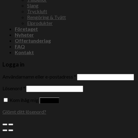
Slang
Tryckluft
Rengöring & Tvätt
Elprodukter
Företaget
Nyheter
Offertunderlag
FAQ
Kontakt
Logga in
Användarnamn eller e-postadress
*
Lösenord
*
Kom ihåg mig
Logga in
Glömt ditt lösenord?