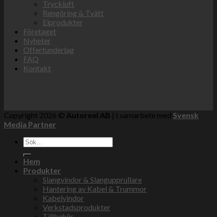
Tryckluft
Rengöring & Tvätt
Elprodukter
Företaget
Nyheter
Offertunderlag
FAQ
Kontakt
Copyright 2026 ©
Autoreel AB
| I samarbete med
Svensk
Media Partner
Sök
efter:
Hem
Produkter
Slangvindor & Slangupprullare
Hantering av Kabel & Trummor
Kabelvindor
Verkstadsprodukter
Tillbehör