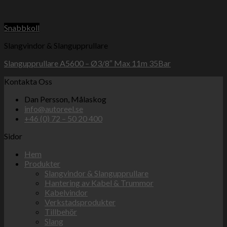
Snabbkoll
Slangvindor & Slangupprullare
Slangupprullare A5600 – Ø3/8″ Max 11m 35Bar
Kontakta Oss
Dan Persson, Målaskog
info@autoreel.se
+46 (0) 72 – 50 20 400
Sidor
Hem
Produkter
Slangvindor & Slangupprullare
Hantering av Kabel & Trummor
Kabelvindor
Verkstadsprodukter
Tillbehör
Slang