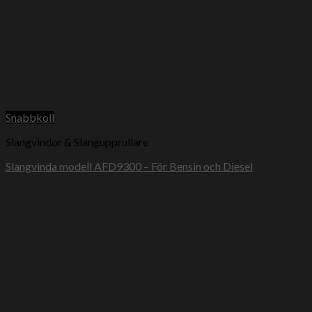
Snabbkoll
Slangvindor & Slangupprullare
Slangvinda modell AFD9300 – För Bensin och Diesel