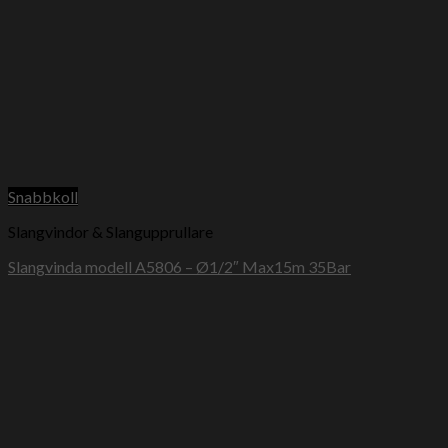
Snabbkoll
Slangvindor & Slangupprullare
Slangvinda modell A5806 – Ø1/2″ Max15m 35Bar