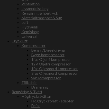
Ventilation
Livsmedelsslang
Rengöring & högtryck
Materialtransport & Sug
Luft
Hydraulik
Kemislang
Universal
Tryckluft
Kompressorer
Bensin/Dieseldrivna
Bygg kompressorer
1fas Oljefri kompressor
12V Oljefri kompressor
1fas Oljesmord kompressor
3fas Oljesmord kompressor
Skruvkompressor
Tillbehör
Dränering
Rengöring & Tvätt
Högtryckstvättar
Högtryckstvätt - adapter
Enfas