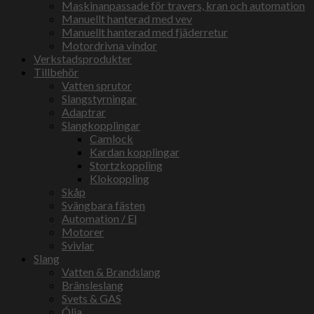
Maskinanpassade för travers, kran och automation
Manuellt hanterad med vev
Manuellt hanterad med fjäderretur
Motordrivna vindor
Verkstadsprodukter
Tillbehör
Vatten sprutor
Slangstyrningar
Adaptrar
Slangkopplingar
Camlock
Kardan kopplingar
Stortzkoppling
Klokoppling
Skåp
Svängbara fästen
Automation / El
Motorer
Svivlar
Slang
Vatten & Brandslang
Bränsleslang
Svets & GAS
Ólja