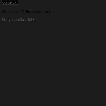
Snabbkoll
Slangvindor & Slangupprullare
Slangupprullare 533