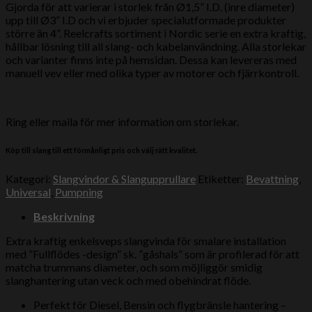
Gjorda för att varierar i storlek från Ø1,5” I.D. (inre diameter)
upp till Ø3” I.D och vi erbjuder specialutformade produkter
större än 4”. Reelcrafts sortiment i Nordic serie en extra kraftig,
hållbar lösning till all slang- och kabelanvändning. Alla storlekar
och varianter finns inte på hemsidan. Dessa kan levereras med
manuell vev eller med olika typer av motorer och fjärrkontroll.
Ring eller maila för mer information om storlekar.
Köp till slang till ett förmånligt pris och välj rätt kvalitet.
Kategori:
Slangvindor & Slangupprullare
Etiketter:
Bevattning
,
Universal
,
Pumpning
Beskrivning
Extra kraftig enkelsveps slangvinda för smalare installation
med ”Fullflödes -design” sk. ”gåshals” som är profilerad för att
matcha trummans diameter, och som möjliggör smidig
slanghantering utan veck och med obehindrat flöde.
Perfekt för Diesel, Bensin och flygbränsle hantering –