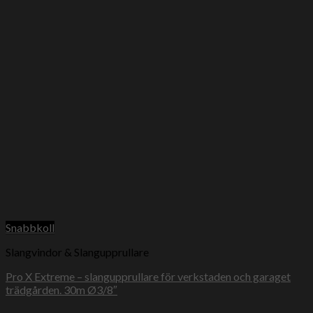
Snabbkoll
Slangvindor & Slangupprullare
Pro X Extreme – slangupprullare för verkstaden och garaget
trädgården. 30m Ø3/8″