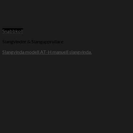
Snabbkoll
Slangvindor & Slangupprullare
Slangvinda modell AT-H manuell slangvinda.