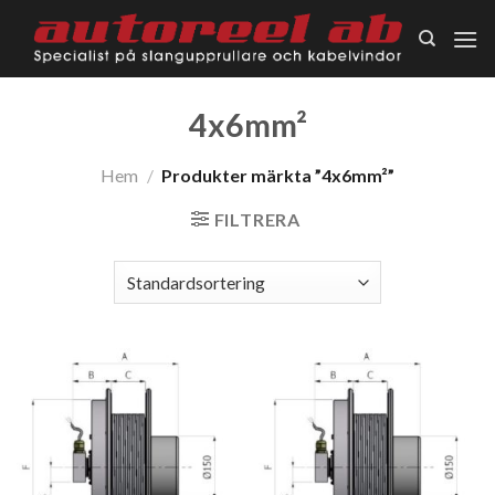
Skip
to
content
4x6mm²
Hem
/
Produkter märkta ”4x6mm²”
FILTRERA